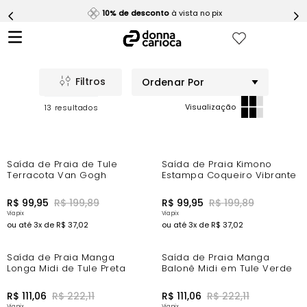
10% de desconto
à vista no pix
5
º
Calça
6
º
Macaquinho
7
º
Epic Vermelho
Ordenar Por
8
º
Conjunto
13
9
º
Challenge Azul
10
º
Ultimate Rosa
-44%
-44%
Saída de Praia de Tule
Saída de Praia Kimono
Terracota Van Gogh
Estampa Coqueiro Vibrante
R$
99
,
95
R$
199
,
89
R$
99
,
95
R$
199
,
89
ou até
3
x de
R$
37
,
02
ou até
3
x de
R$
37
,
02
-44%
-44%
Saída de Praia Manga
Saída de Praia Manga
Longa Midi de Tule Preta
Balonê Midi em Tule Verde
R$
111
,
06
R$
222
,
11
R$
111
,
06
R$
222
,
11