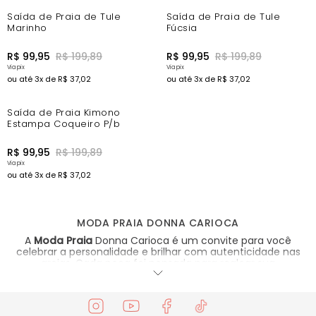
-44%
-44%
Saída de Praia de Tule
Saída de Praia de Tule
Marinho
Fúcsia
R$
99
,
95
R$
199
,
89
R$
99
,
95
R$
199
,
89
ou até
3
x de
R$
37
,
02
ou até
3
x de
R$
37
,
02
-44%
Saída de Praia Kimono
Estampa Coqueiro P/b
R$
99
,
95
R$
199
,
89
ou até
3
x de
R$
37
,
02
MODA PRAIA DONNA CARIOCA
A
Moda Praia
Donna Carioca é um convite para você
celebrar a personalidade e brilhar com autenticidade nas
areias. Cada peça foi pensada para realçar sua
autoconfiança, com o equilíbrio entre sofisticação, conforto
e estilo.
Nossos looks são pensados para acompanhar você em cada
mergulho, para curtir cada raio de sol, construindo uma