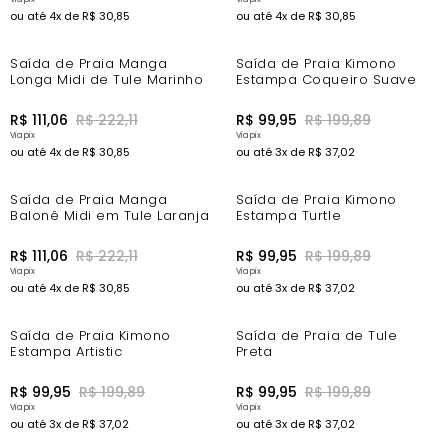
ou até
4
x de
R$
30
,
85
ou até
4
x de
R$
30
,
85
-44%
-44%
Saída de Praia Manga
Saída de Praia Kimono
Longa Midi de Tule Marinho
Estampa Coqueiro Suave
R$
111
,
06
R$
222
,
11
R$
99
,
95
R$
199
,
89
ou até
4
x de
R$
30
,
85
ou até
3
x de
R$
37
,
02
-44%
-44%
Saída de Praia Manga
Saída de Praia Kimono
Balonê Midi em Tule Laranja
Estampa Turtle
R$
111
,
06
R$
222
,
11
R$
99
,
95
R$
199
,
89
ou até
4
x de
R$
30
,
85
ou até
3
x de
R$
37
,
02
-44%
-44%
Saída de Praia Kimono
Saída de Praia de Tule
Estampa Artistic
Preta
R$
99
,
95
R$
199
,
89
R$
99
,
95
R$
199
,
89
ou até
3
x de
R$
37
,
02
ou até
3
x de
R$
37
,
02