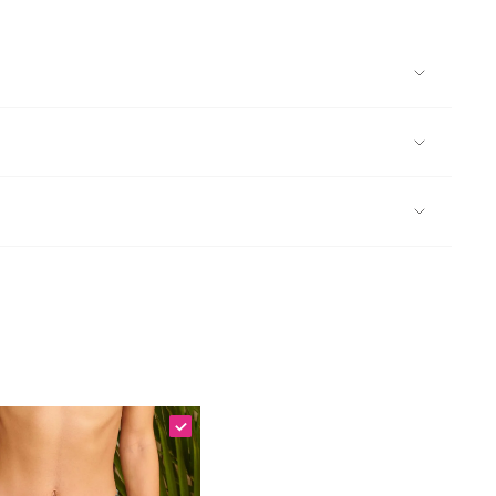
ixar de molho; Lavar com muita água; Secar à sombra; Caso
m toque de sofisticação tropical.