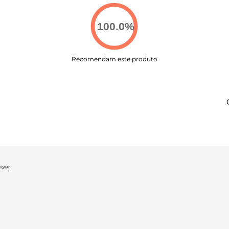
100.0
%
Recomendam este produto
ses