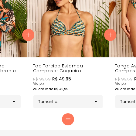
a e cidade com sofisticação.
m facilidade.
 para todas as ocasiões.
tampa Coqueiro Vibrante para um look completo e sofisticado!
no
Top Torcido Estampa
Tanga A
ibrante
Composer Coqueiro
Compose
R$
49,95
R$
99,89
R$
99,89
Via pix
Via pix
ou até
1
x de R$
49,95
ou até
1
x de