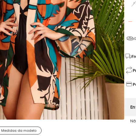
P
G
Fr
P
P
Nã
Medidas da modelo