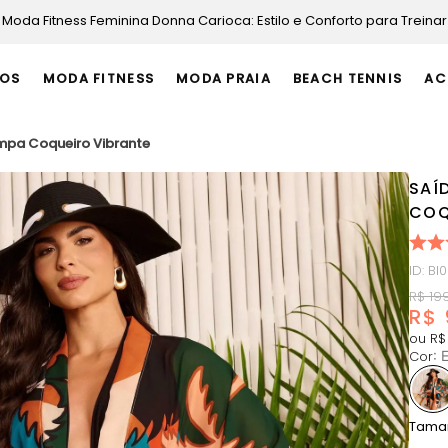
10x
no cartão de crédito
OS
MODA FITNESS
MODA PRAIA
BEACH TENNIS
AC
mpa Coqueiro Vibrante
SAÍ
COQ
ID
:
BI
R$
19
R$
ou
R$
Cor
:
Tama