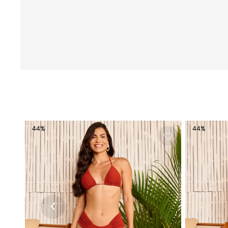
44
%
44
%