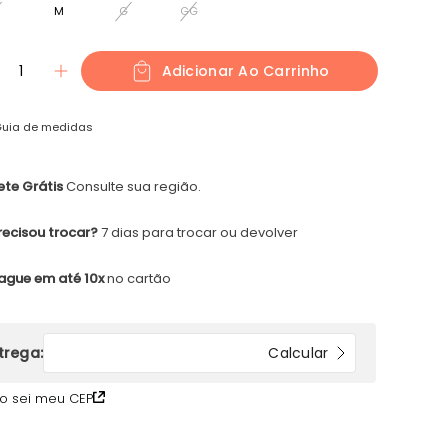
M
G
GG
1
Adicionar Ao Carrinho
uia de medidas
ete Grátis
Consulte sua região.
recisou trocar?
7 dias para trocar ou devolver
ague em até 10x
no cartão
o sei meu CEP