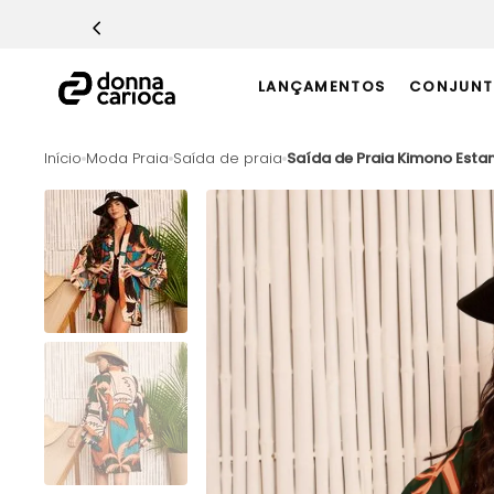
TERMOS MAIS BUSCADOS
1
º
Macacão
LANÇAMENTOS
CONJUNT
2
º
Casaco
3
º
Top
Moda Praia
Saída de praia
Saída de Praia Kimono Esta
4
º
Calça
5
º
Short
6
º
Epic Vermelho
7
º
Conjunto
8
º
Challenge Azul
9
º
Ultimate Rosa
10
º
Macaquinho