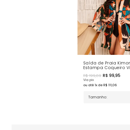
Comprimento Midi - Versatilidade perfeita para prai
Abertura Frontal - Praticidade para vestir e despir co
Caimento Solto - Conforto e liberdade de movimento
COMPRE AGORA
- Combine com o conjunto Top e Tanga Es
Saída de Praia Kimo
Estampa Coqueiro V
R$
99,95
R$
199,89
Via pix
ou até
1
x de R$
111,06