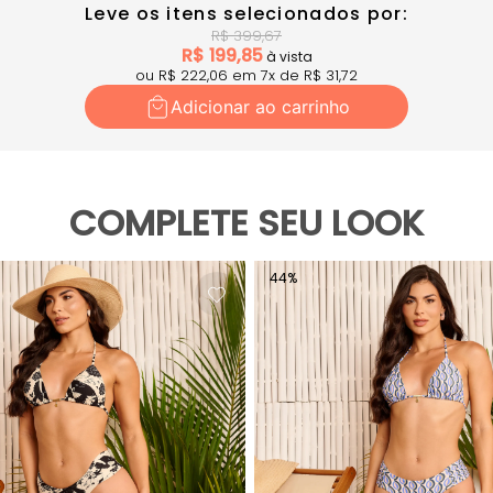
Leve os itens selecionados por:
R$
399,67
R$
199,85
à vista
ou R$
222,06
em
7
x
de R$
31,72
Adicionar ao carrinho
COMPLETE SEU LOOK
44
%