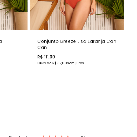
a
Conjunto Breeze Liso Laranja Can
Can
R$ 111,00
Ou
3
x de
R$ 37,00
sem juros