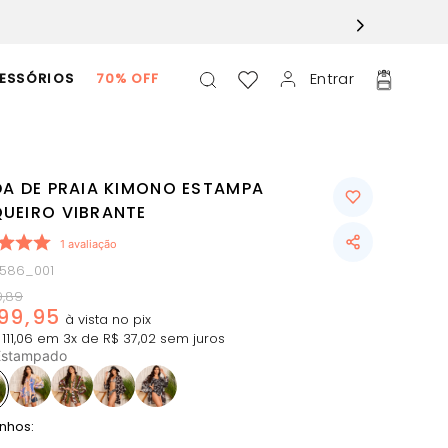
Entrar
ESSÓRIOS
70% OFF
DA DE PRAIA KIMONO ESTAMPA
UEIRO VIBRANTE
1
avaliação
0586_001
9
,
89
99
,
95
111
,
06
em
3
x de
R$
37
,
02
sem juros
Estampado
nhos: