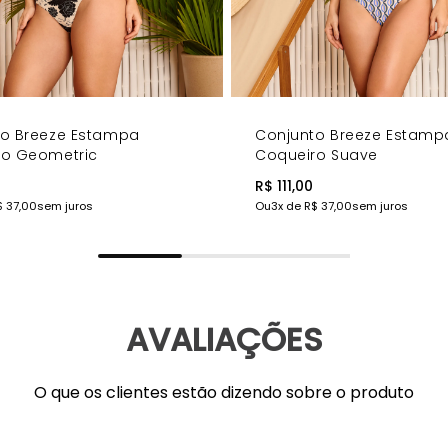
to Breeze Estampa
Conjunto Breeze Estamp
ro Geometric
Coqueiro Suave
R$ 111,00
$ 37,00
sem juros
Ou
3
x de
R$ 37,00
sem juros
AVALIAÇÕES
O que os clientes estão dizendo sobre o produto