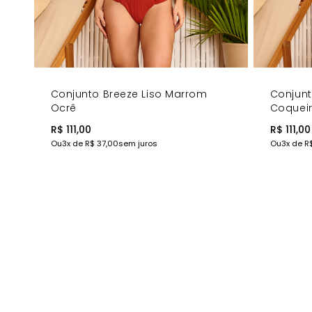
Conjunto Breeze Liso Marrom
Conjun
Ocrê
Coquei
R$ 111,00
R$ 111,00
Ou
3
x de
R$ 37,00
sem juros
Ou
3
x de
R