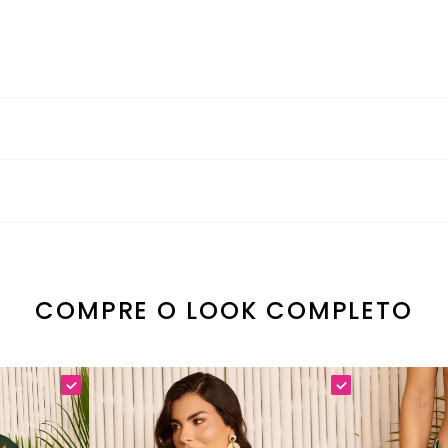
cia Fluida
derá soltar tinta, usar SABÃO NEUTRO; Lavar separadamente; Não de
eça que combina perfeitamente elegância fluida, design versátil e u
COMPRE O LOOK COMPLETO
al inspirado na exuberância dos coqueiros para visual único.
 valoriza a silhueta feminina.
o perfeito e secagem rápida superior.
 com movimento fluido.