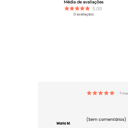
Média de avaliações
5.00
1
avaliação
7 me
(Sem comentários)
Maria M.