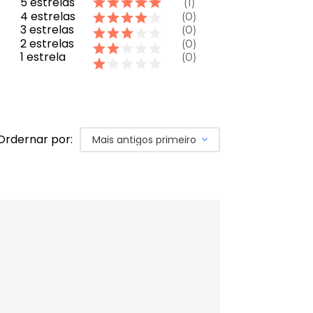
5
estrelas
1
4
estrelas
0
3
estrelas
0
2
estrelas
0
1
estrela
0
Ordernar por:
Mais antigos primeiro