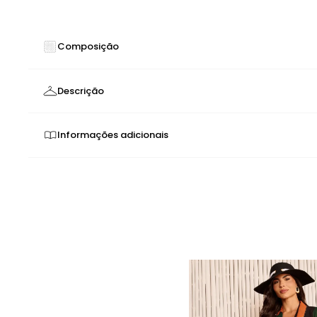
Composição
100% POLIESTER
Descrição
Saída de Praia Kimono Estampa Coqueiro Vibrante | Elegân
Informações adicionais
Sofisticação e Versatilidade
Cores neon possuem baixa solidez. Por isso, o produto po
A
Saída de Praia Kimono Estampa Coqueiro Vibrante
é a p
o produto possua tela/tule, vista-o com delicadeza.
Tecnologia e Design
Características de Performance
Estampa Coqueiro Vibrante Exclusiva - Padrão tropic
Design Kimono Fluido - Corte amplo e confortável que
Tecido de Alta Qualidade - Garante leveza, caiment
Design Exclusivo
Mangas Amplas - Elegância e proteção solar natural