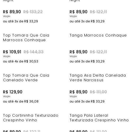
R$
89
,
90
R$
133
,
22
R$
89
,
90
R$
122
,
11
ou até
3
x de
R$
33
,
29
ou até
3
x de
R$
33
,
29
-15%
-18%
Top Tomara Que Caia
Tanga Marrocos Conhaque
Marrocos Conhaque
R$
109
,
91
R$
144
,
33
R$
89
,
90
R$
122
,
11
ou até
4
x de
R$
30
,
53
ou até
3
x de
R$
33
,
29
-10%
Top Tomara Que Caia
Tanga Asa Delta Canelada
Canelado Verde
Verde Narcissus
R$
129
,
90
R$
89
,
90
R$
111
,
00
ou até
4
x de
R$
36
,
08
ou até
3
x de
R$
33
,
29
-18%
-10%
Top Cortininha Texturizado
Tanga Pala Lateral
Crespinho Vinho
Texturizada Crespinho Vinho