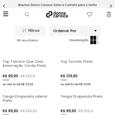
Biquínis Donna Carioca: Estilo e Conforto para o Verão
5
º
Short
6
º
Epic Vermelho
7
º
Conjunto
Ordenar Por
8
º
Challenge Azul
98
9
º
Ultimate Rosa
10
º
Macaquinho
-18%
New In
Top Tomara Que Caia
Top Torcido Preto
Amarração Corda Preto
R$
89
,
90
R$
122
,
11
R$
139
,
90
ou até
3
x de
R$
33
,
29
ou até
5
x de
R$
31
,
08
-25%
-18%
Tanga Drapeada Lateral
Tanga Drapeada Preta
Preta
R$
89
,
90
R$
133
,
22
R$
89
,
90
R$
122
,
11