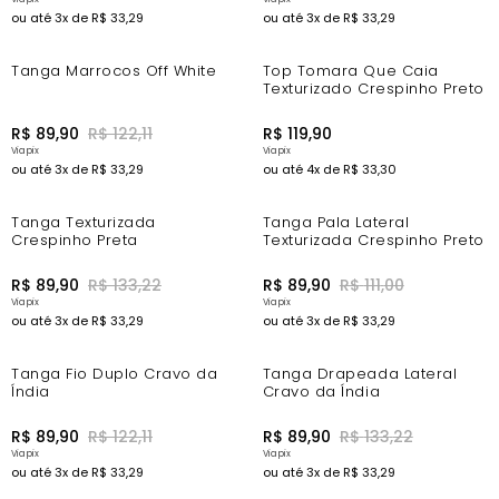
ou até
3
x de
R$
33
,
29
ou até
3
x de
R$
33
,
29
-18%
New In
Tanga Marrocos Off White
Top Tomara Que Caia
Texturizado Crespinho Preto
R$
89
,
90
R$
122
,
11
R$
119
,
90
ou até
3
x de
R$
33
,
29
ou até
4
x de
R$
33
,
30
-25%
-10%
Tanga Texturizada
Tanga Pala Lateral
Crespinho Preta
Texturizada Crespinho Preto
R$
89
,
90
R$
133
,
22
R$
89
,
90
R$
111
,
00
ou até
3
x de
R$
33
,
29
ou até
3
x de
R$
33
,
29
-18%
-25%
Tanga Fio Duplo Cravo da
Tanga Drapeada Lateral
Índia
Cravo da Índia
R$
89
,
90
R$
122
,
11
R$
89
,
90
R$
133
,
22
ou até
3
x de
R$
33
,
29
ou até
3
x de
R$
33
,
29