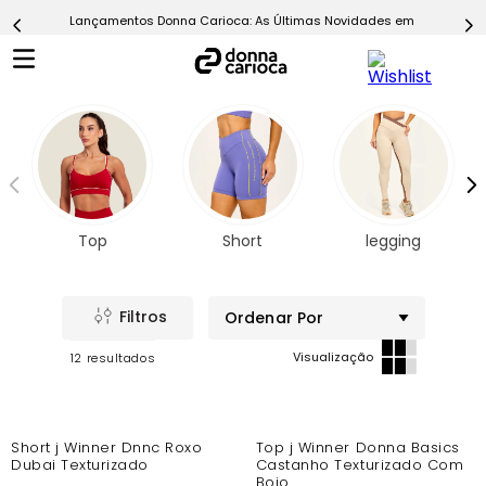
Lançamentos Donna Carioca: As Últimas Novidades em Moda Fitn
5
º
Calça
6
º
Epic Vermelho
7
º
Conjunto
8
º
Macaquinho
9
º
Ultimate Rosa
10
º
Challenge Azul
Top
Short
legging
Ordenar Por
12
-44%
Short j Winner Dnnc Roxo
Top j Winner Donna Basics
Dubai Texturizado
Castanho Texturizado Com
Bojo