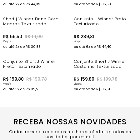
ou até
2
x de
R$
44
,
39
ou até
5
x de
R$
35
,
53
-44%
Short j Winner Dnnc Coral
Conjunto J Winner Preto
Madras Texturizado
Texturizado
R$
55
,
50
R$
111
,
00
R$
239
,
81
ou até
2
x de
R$
30
,
83
ou até
6
x de
R$
44
,
40
-11%
-11%
Conjunto Short J Winner
Conjunto Short J Winner
Preto Texturizado
Castanho Texturizado
R$
159
,
80
R$
199
,
78
R$
159
,
80
R$
199
,
78
ou até
5
x de
R$
35
,
51
ou até
5
x de
R$
35
,
51
RECEBA NOSSAS NOVIDADES
Cadastre-se e receba as melhores ofertas e todas as
novidades por e-mail.