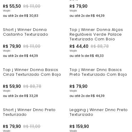
R$
55
,
50
R$
111
,
00
R$
79
,
90
ou até
2
x de
R$
30
,
83
ou até
2
x de
R$
44
,
39
-20%
-44%
Short j Winner Donna
Top j Winner Donna Alças
Castanho Texturizado
Reguláveis Verde Palace
Texturizado Com Bojo
R$
79
,
90
R$
111
,
00
R$
44
,
40
R$
88
,
78
ou até
2
x de
R$
44
,
39
ou até
1
x de
R$
49
,
33
-25%
Top j Winner Donna Basics
Top j Winner Dnnc Basics
Cinza Texturizado Com Bojo
Preto Texturizado Com Bojo
R$
59
,
90
R$
88
,
78
R$
79
,
90
ou até
2
x de
R$
33
,
28
ou até
2
x de
R$
44
,
39
-20%
Short j Winner Dnnc Preto
Legging j Winner Dnnc Preto
Texturizado
Texturizado
R$
79
,
90
R$
111
,
00
R$
159
,
90