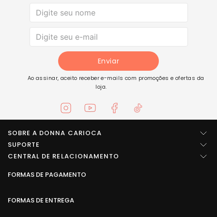
Enviar
Ao assinar, aceito receber e-mails com promoções e ofertas da
loja.
SOBRE A DONNA CARIOCA
Quem somos
SUPORTE
Central de ajuda
CENTRAL DE RELACIONAMENTO
Imprensa
Entre em contato
FORMAS DE PAGAMENTO
LOCALIZAÇÃO
Trabalhe conosco
Troca e Devolução
Rua Arídio da rosa pinheiro, SN Área B1 - Galpões 1, 2, 3, 4 e 5
Seja um fornecedor
Conselheiro Paulino, Nova Friburgo - RJ - CEP: 28633-789
FORMAS DE ENTREGA
Política de privacidade
Termos de uso
Atendimento