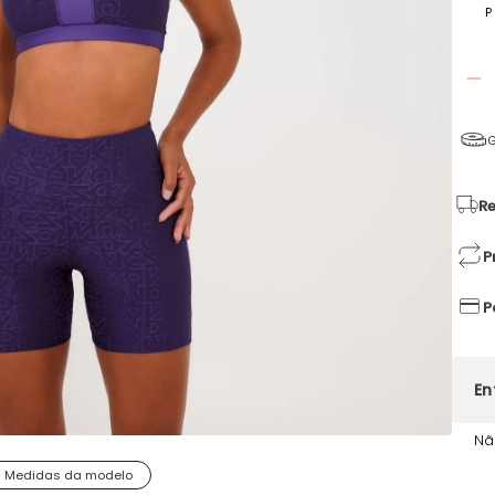
P
G
Re
P
P
Nã
Medidas da modelo