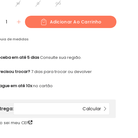
M
G
GG
1
Adicionar Ao Carrinho
uia de medidas
ceba em até 5 dias
Consulte sua região.
recisou trocar?
7 dias para trocar ou devolver
ague em até 10x
no cartão
o sei meu CEP