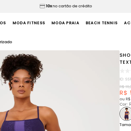
10x
no cartão de crédito
OS
MODA FITNESS
MODA PRAIA
BEACH TENNIS
AC
urizado
SHO
TEX
ID
:
SS
R$
111
,
R$
ou
R$
Cor
:
Tama