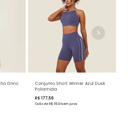
inho Dnnc
Conjunto Short Winner Azul Dusk
Poliamida
R$ 177,56
Ou
5
x de
R$ 35,51
sem juros