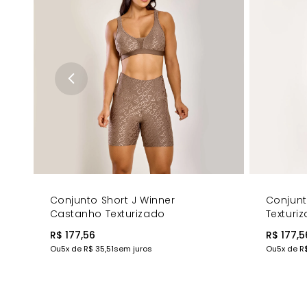
Recortes Estratégicos - Design que valoriza e realça
Escritas Personalizadas Platinadas - Detalhe sofistica
Cor Roxo Dubai Texturizada - Originalidade e elegân
COMPRE AGORA
- Complete seu look com o
Top J Winner 
Conjunto Short J Winner
Conjunt
Castanho Texturizado
Texturi
R$ 177,56
R$ 177,5
Ou
5
x de
R$ 35,51
sem juros
Ou
5
x de
R$