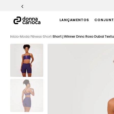
TERMOS MAIS BUSCADOS
1
º
Macacão
LANÇAMENTOS
CONJUNT
2
º
Casaco
3
º
Top
Moda Fitness
Short
Short j Winner Dnnc Roxo Dubai Text
4
º
Short
5
º
Calça
6
º
Epic Vermelho
7
º
Conjunto
8
º
Macaquinho
9
º
Ultimate Rosa
10
º
Challenge Azul