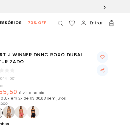
Entrar
ESSÓRIOS
70% OFF
RT J WINNER DNNC ROXO DUBAI
TURIZADO
1044_001
00
55
,
50
61
,
67
em
2
x de
R$
30
,
83
sem juros
Roxo
nhos: