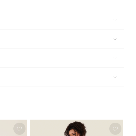
orizar; * Não limpar a seco; * Limpeza a úmido
 estampa personalizada com leve brilho é o seu destaque,