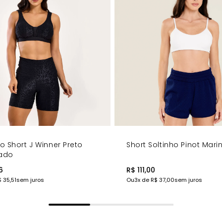
 as curvas
do com brilho sutil
cia para um visual único
Donna Roxo Dubai
!
o Short J Winner Preto
Short Soltinho Pinot Mar
zado
6
R$ 111,00
 35,51
sem juros
Ou
3
x de
R$ 37,00
sem juros