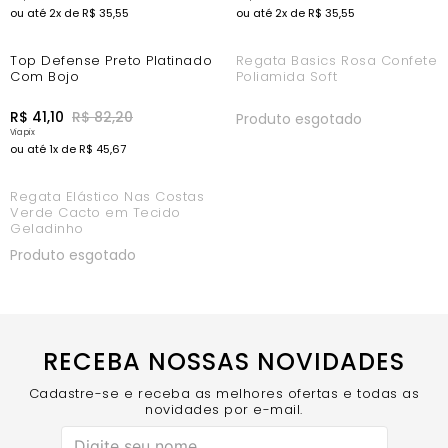
ou até
2
x de
R$
35
,
55
ou até
2
x de
R$
35
,
55
-44%
Top Defense Preto Platinado
Regata Basics Rosa Confete
Com Bojo
Poliamida Soft
R$
41
,
10
R$
82
,
20
Produto esgotado
ou até
1
x de
R$
45
,
67
Regata Elástico Nas Costas
Verde Cacto em Tecido
Geladinho
Produto esgotado
RECEBA NOSSAS NOVIDADES
Cadastre-se e receba as melhores ofertas e todas as
novidades por e-mail.