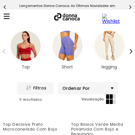
Lançamentos Donna Carioca: As Últimas Novidades em Moda Fitn
5
º
Short
6
º
Epic Vermelho
7
º
Conjunto
8
º
Challenge Azul
9
º
Ultimate Rosa
10
º
Macaquinho
Top
Short
legging
Ordenar Por
11
-44%
-44%
Top Decisive Preto
Top Basics Verde Menta
Microcanelado Com Bojo
Poliamida Com Bojo e
Regulador