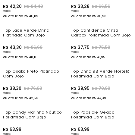
R$
42
,
20
R$
84
,
40
R$
33
,
28
R$
66
,
56
ou até
1
x de
R$
46
,
89
ou até
1
x de
R$
36
,
98
-44%
-44%
Top Lace Verde Dnnc
Top Confidence Cinza
Platinado Com Bojo
Carbox Poliamida Com Bojo
R$
43
,
30
R$
86
,
60
R$
37
,
75
R$
75
,
50
ou até
1
x de
R$
48
,
11
ou até
1
x de
R$
41
,
95
-44%
-44%
Top Osaka Preto Platinado
Top Dnnc 98 Verde Hortelã
Com Bojo
Poliamida Com Bojo
R$
38
,
30
R$
76
,
60
R$
39
,
95
R$
79
,
90
ou até
1
x de
R$
42
,
56
ou até
1
x de
R$
44
,
39
Top Candy Marinho Náutico
Top Popsicle Geada
Poliamida Com Bojo
Poliamida Com Bojo
R$
63
,
99
R$
63
,
99