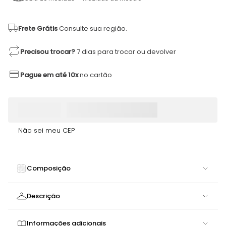
Frete Grátis
Consulte sua região.
Precisou trocar?
7 dias para trocar ou devolver
Pague em até 10x
no cartão
Não sei meu CEP
Composição
73% POLIAMIDA 27% ELASTANO
Descrição
Incrivelmente lindo! Feito em Tecido Platinado
(73% Poliamida, 27% Elastano) de leve brilho,
Informações adicionais