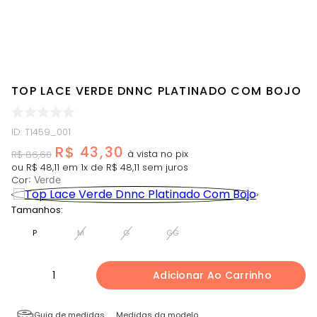
TOP LACE VERDE DNNC PLATINADO COM BOJO
ID
:
T1459_001
R$
43
,
30
R$
86
,
60
ou
R$
48
,
11
em
1
x de
R$
48
,
11
sem juros
Cor
:
Verde
Tamanhos:
P
M
G
GG
1
Adicionar Ao Carrinho
Guia de medidas
Medidas da modelo