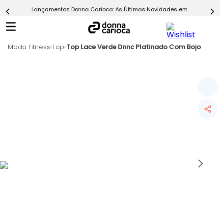
Lançamentos Donna Carioca: As Últimas Novidades em Moda Fitn
5
º
Short
6
º
Epic Vermelho
Moda Fitness
7
º
Top
Top Lace Verde Dnnc Platinado Com Bojo
Conjunto
8
º
Challenge Azul
9
º
Ultimate Rosa
10
º
Macaquinho