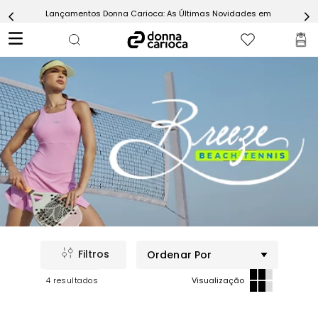
Lançamentos Donna Carioca: As Últimas Novidades em Moda Fitn
5
º
Short
6
º
Epic Vermelho
7
º
Conjunto
8
º
Challenge Azul
9
º
Ultimate Rosa
10
º
Macaquinho
Ordenar Por
4