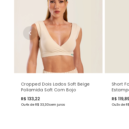
Fita de Silicone Personalizada - Detalhe exclusivo 
Cós Anatômico - Ajuste perfeito que se mantém no l
Bojo Removível - Conforto personalizável
COMPRE AGORA
- A mistura perfeita de praticidade e estilo
Cropped Dois Lados Soft Beige
Short F
Poliamida Soft Com Bojo
Estamp
R$ 133,22
R$ 119,8
Ou
4
x de
R$ 33,30
sem juros
Ou
3
x de
R