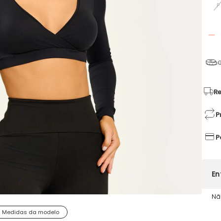
P
G
Re
P
P
Nã
Medidas da modelo