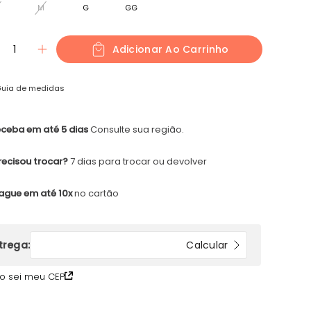
M
G
GG
1
Adicionar Ao Carrinho
uia de medidas
ceba em até 5 dias
Consulte sua região.
recisou trocar?
7 dias para trocar ou devolver
ague em até 10x
no cartão
o sei meu CEP