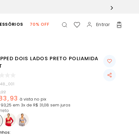
Entrar
ESSÓRIOS
70% OFF
PPED DOIS LADOS PRETO POLIAMIDA
T
048_001
3
,
22
83
,
93
93
,
25
em
3
x de
R$
31
,
08
sem juros
reto
nhos: