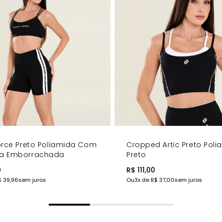
no punho da manga
ugar
!
orce Preto Poliamida Com
Cropped Artic Preto Pol
a Emborrachada
Preto
9
R$ 111,00
$ 39,96
sem juros
Ou
3
x de
R$ 37,00
sem juros