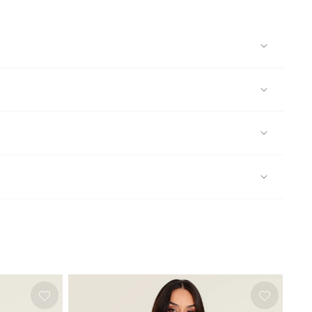
110C, risco a "vapor" ou "prensa" Nao limpar a seco
o decote em V mais profundo na frente para um visual