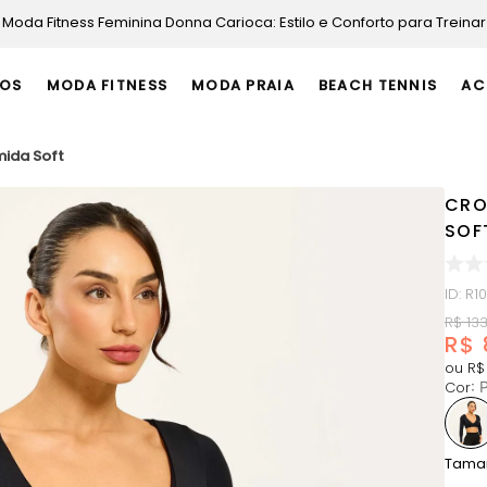
Moda Fitness Feminina Donna Carioca: Estilo e Conforto para Treinar
OS
MODA FITNESS
MODA PRAIA
BEACH TENNIS
AC
mida Soft
CRO
SOF
ID
:
R1
R$
13
R$
ou
R$
Cor
:
P
Tama