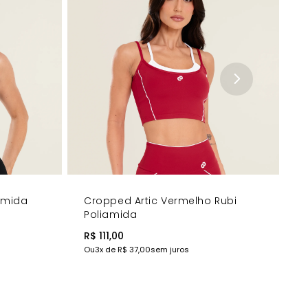
iamida
Cropped Artic Vermelho Rubi
Poliamida
R$ 111,00
Ou
3
x de
R$ 37,00
sem juros