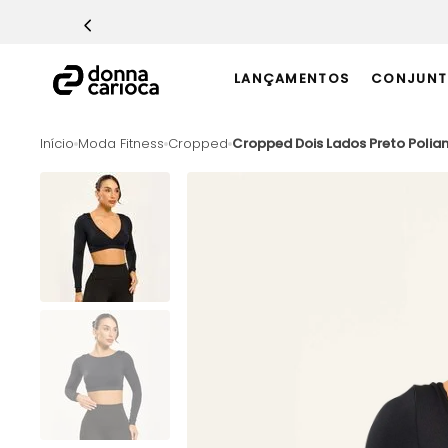
TERMOS MAIS BUSCADOS
1
º
Macacão
LANÇAMENTOS
CONJUNT
2
º
Casaco
3
º
Top
Moda Fitness
Cropped
Cropped Dois Lados Preto Polia
4
º
Short
5
º
Calça
6
º
Epic Vermelho
7
º
Conjunto
8
º
Macaquinho
9
º
Ultimate Rosa
10
º
Challenge Azul