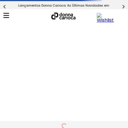
Lançamentos Donna Carioca: As Últimas Novidades em Moda Fitn
Página não
encontrada
Parece que não encontramos peças para
essa busca. Tente de novo com outras
palavras-chave ou veja nossas sugestões
para você:
O que está procurando?