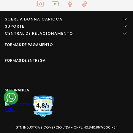
Shorts
Tênis
Outlet
Legging
Biquíni
Saída de praia
Top