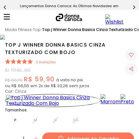
Lançamentos Donna Carioca: As Últimas Novidades em Moda Fitn
5
º
Short
6
º
Epic Vermelho
Moda Fitness
7
º
Top
Top j Winner Donna Basics Cinza Texturizado C
Conjunto
8
º
Challenge Azul
TOP J WINNER DONNA BASICS CINZA
9
º
Ultimate Rosa
TEXTURIZADO COM BOJO
10
º
Macaquinho
3
avaliações
ID
:
T1740_001
R$
59
,
90
R$
88
,
78
ou
R$
66
,
56
em
2
x de
R$
33
,
28
sem juros
Cor
:
Cinza
Tamanhos:
P
M
G
GG
1
Adicionar Ao Carrinho