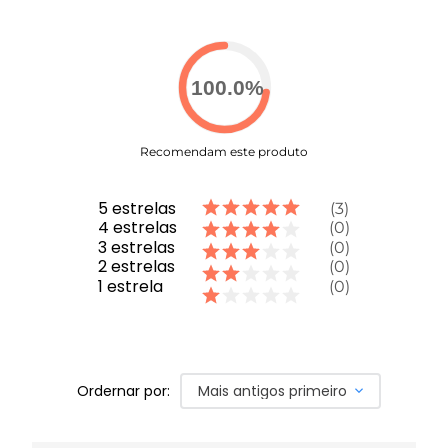
Decote em “V” com Recorte - Design que valoriza o
busto com um toque moderno
Costuras Estratégicas - Realçam e valorizam a
silhueta
100.0
%
Estampa Exclusiva Donna Carioca Texturizada -
Identidade única da marca com sofisticação
Cor Cinza Atemporal - Versatilidade e elegância
para qualquer look
Recomendam este produto
COMPRE AGORA
- Complete seu look com a
Legging
ou o
Short J Winner Donna Cinza
!
5
estrelas
3
4
estrelas
0
3
estrelas
0
2
estrelas
0
1
estrela
0
Ordernar por:
Mais antigos primeiro