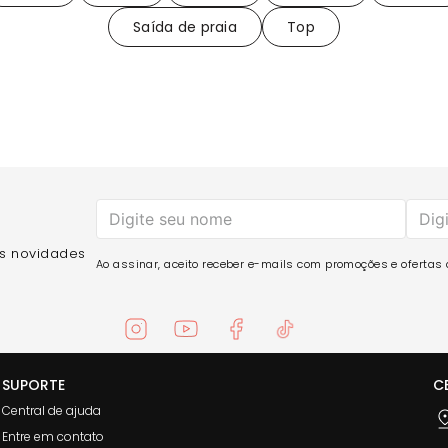
Saída de praia
Top
as novidades
Ao assinar, aceito receber e-mails com promoções e ofertas d
SUPORTE
C
Central de ajuda
Entre em contato