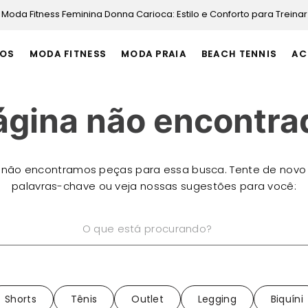
Moda Fitness Feminina Donna Carioca: Estilo e Conforto para Treinar
OS
MODA FITNESS
MODA PRAIA
BEACH TENNIS
AC
ágina não encontra
 não encontramos peças para essa busca. Tente de novo
palavras-chave ou veja nossas sugestões para você:
está procurando?
Shorts
Tênis
Outlet
Legging
Biquíni