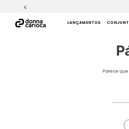
TERMOS MAIS BUSCADOS
1
º
Macacão
LANÇAMENTOS
CONJUNT
2
º
Casaco
3
º
Top
P
4
º
Short
5
º
Calça
6
º
Epic Vermelho
Parece que
7
º
Conjunto
8
º
Macaquinho
O que 
9
º
Challenge Azul
10
º
Ultimate Rosa