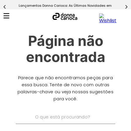
Lançamentos Donna Carioca: As Últimas Novidades em Moda Fitn
5
º
Calça
6
º
Epic Vermelho
7
º
Conjunto
Página não
8
º
Macaquinho
9
º
Ultimate Rosa
encontrada
10
º
Challenge Azul
Parece que não encontramos peças para
essa busca. Tente de novo com outras
palavras-chave ou veja nossas sugestões
para você:
O que está procurando?