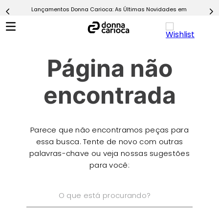
Lançamentos Donna Carioca: As Últimas Novidades em Moda Fitn
5
º
Short
6
º
Epic Vermelho
7
º
Conjunto
Página não
8
º
Challenge Azul
9
º
Ultimate Rosa
encontrada
10
º
Macaquinho
Parece que não encontramos peças para
essa busca. Tente de novo com outras
palavras-chave ou veja nossas sugestões
para você:
O que está procurando?