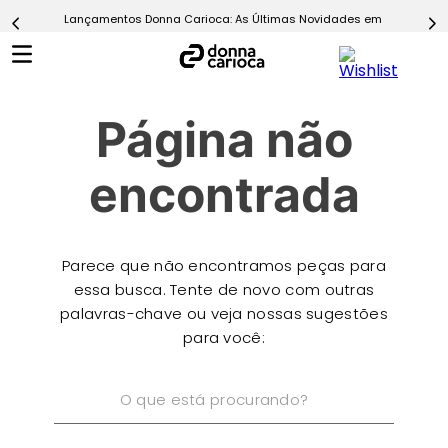
Lançamentos Donna Carioca: As Últimas Novidades em Moda Fitn
5
º
Calça
6
º
Epic Vermelho
7
º
Conjunto
Página não
8
º
Macaquinho
9
º
Challenge Azul
encontrada
10
º
Ultimate Rosa
Parece que não encontramos peças para
essa busca. Tente de novo com outras
palavras-chave ou veja nossas sugestões
para você:
O que está procurando?