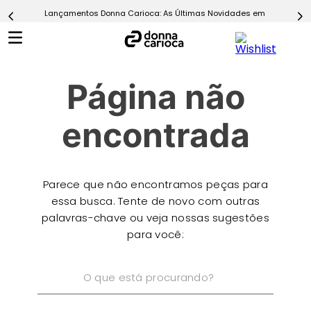
Lançamentos Donna Carioca: As Últimas Novidades em Moda Fitn
5
º
Calça
6
º
Epic Vermelho
7
º
Conjunto
Página não
8
º
Macaquinho
9
º
Challenge Azul
encontrada
10
º
Ultimate Rosa
Parece que não encontramos peças para
essa busca. Tente de novo com outras
palavras-chave ou veja nossas sugestões
para você:
O que está procurando?