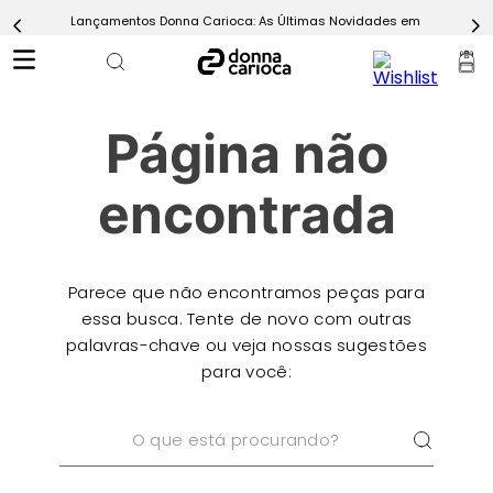
Lançamentos Donna Carioca: As Últimas Novidades em Moda Fitn
5
º
Calça
6
º
Epic Vermelho
7
º
Conjunto
Página não
8
º
Macaquinho
9
º
Challenge Azul
encontrada
10
º
Ultimate Rosa
Parece que não encontramos peças para
essa busca. Tente de novo com outras
palavras-chave ou veja nossas sugestões
para você:
O que está procurando?