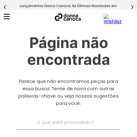
Lançamentos Donna Carioca: As Últimas Novidades em Moda Fitn
5
º
Calça
6
º
Conjunto
7
º
Challenge Azul
Página não
8
º
Epic Vermelho
9
º
Ultimate Rosa
encontrada
10
º
Macaquinho
Parece que não encontramos peças para
essa busca. Tente de novo com outras
palavras-chave ou veja nossas sugestões
para você:
O que está procurando?