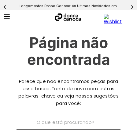
Lançamentos Donna Carioca: As Últimas Novidades em Moda Fitn
5
º
Calça
6
º
Macaquinho
7
º
Epic Vermelho
Página não
8
º
Conjunto
9
º
Challenge Azul
encontrada
10
º
Ultimate Rosa
Parece que não encontramos peças para
essa busca. Tente de novo com outras
palavras-chave ou veja nossas sugestões
para você:
O que está procurando?