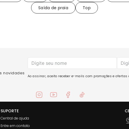
Saída de praia
Top
as novidades
Ao assinar, aceito receber e-mails com promoções e ofertas d
SUPORTE
C
Central de ajuda
Entre em contato