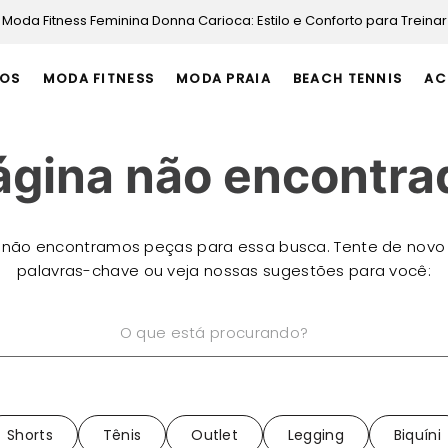
Moda Fitness Feminina Donna Carioca: Estilo e Conforto para Treinar
OS
MODA FITNESS
MODA PRAIA
BEACH TENNIS
AC
ágina não encontra
 não encontramos peças para essa busca. Tente de novo
palavras-chave ou veja nossas sugestões para você:
está procurando?
Shorts
Tênis
Outlet
Legging
Biquíni