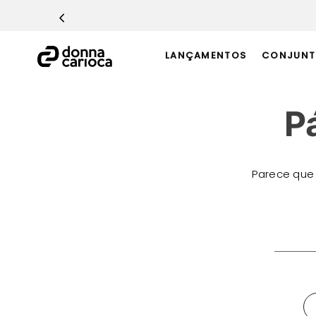
TERMOS MAIS BUSCADOS
1
º
Macacão
LANÇAMENTOS
CONJUNT
2
º
Casaco
3
º
Top
P
4
º
Short
5
º
Calça
6
º
Epic Vermelho
Parece que
7
º
Conjunto
8
º
Macaquinho
O que 
9
º
Challenge Azul
10
º
Ultimate Rosa