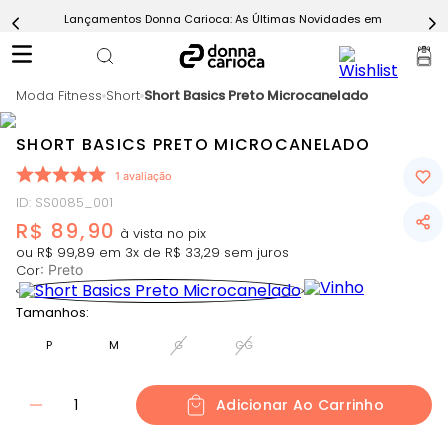
Lançamentos Donna Carioca: As Últimas Novidades em Moda Fitn
5
º
Calça
6
º
Macaquinho
Moda Fitness
7
º
Short
Short Basics Preto Microcanelado
Epic Vermelho
8
º
Conjunto
SHORT BASICS PRETO MICROCANELADO
9
º
Challenge Azul
1
avaliação
10
º
Ultimate Rosa
ID
:
SS0085_001
R$
89
,
90
ou
R$
99
,
89
em
3
x de
R$
33
,
29
sem juros
Cor
:
Preto
Tamanhos:
P
M
G
GG
1
Adicionar Ao Carrinho