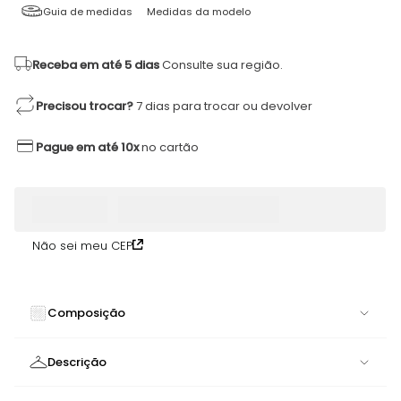
Guia de medidas
Medidas da modelo
Receba em até 5 dias
Consulte sua região.
Precisou trocar?
7 dias para trocar ou devolver
Pague em até 10x
no cartão
Não sei meu CEP
Composição
74% POLIAMIDA 26% ELASTANO
Descrição
Short Basics Preto Microcanelado | Estilo e Conforto em