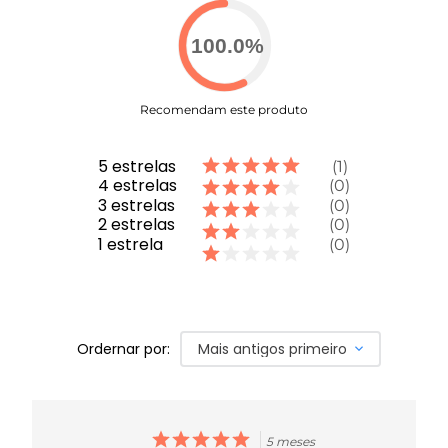
personalidade
COMPRE AGORA
- Uma peça versátil que une elegância,
100.0
%
conforto e performance!
Recomendam este produto
5
estrelas
1
4
estrelas
0
3
estrelas
0
2
estrelas
0
1
estrela
0
Ordernar por:
Mais antigos primeiro
5 meses