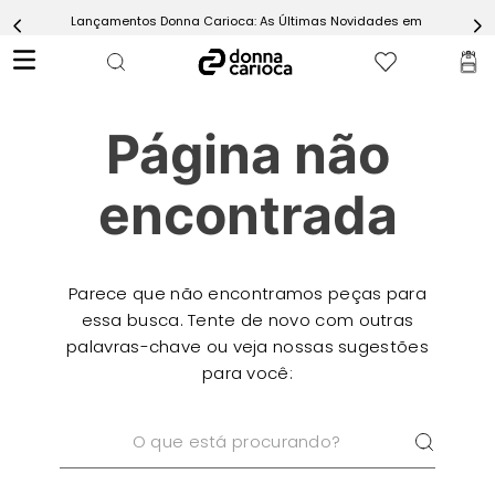
Lançamentos Donna Carioca: As Últimas Novidades em Moda Fitn
5
º
Calça
6
º
Conjunto
7
º
Challenge Azul
Página não
8
º
Epic Vermelho
9
º
Ultimate Rosa
encontrada
10
º
Macaquinho
Parece que não encontramos peças para
essa busca. Tente de novo com outras
palavras-chave ou veja nossas sugestões
para você:
O que está procurando?