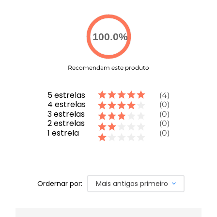
Recorte em V - Cria a sensação de cintura mais fina
Detalhe Nó Torcido nas Costas - Visual moderno e
feminino com acabamento impecável
Bojo Removível - Sustentação personalizável e
100.0
%
versatilidade
Cor Soft Beige - Tom neutro e sofisticado que
combina com tudo
Recomendam este produto
COMPRE AGORA
- Performance única para seu guarda-
roupa fitness!
5
estrelas
4
4
estrelas
0
3
estrelas
0
2
estrelas
0
1
estrela
0
Ordernar por:
Mais antigos primeiro