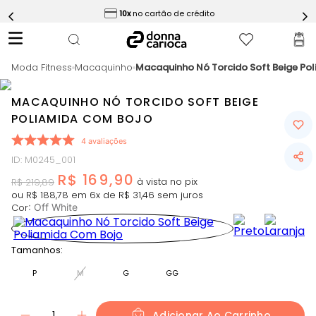
ess
10x
no cartão de crédito
5
º
Calça
6
º
Epic Vermelho
Moda Fitness
7
º
Macaquinho
Macaquinho Nó Torcido Soft Beige Po
Conjunto
8
º
Macaquinho
MACAQUINHO NÓ TORCIDO SOFT BEIGE
9
º
Challenge Azul
POLIAMIDA COM BOJO
10
º
Ultimate Rosa
4
avaliações
ID
:
M0245_001
R$
169
,
90
R$
219
,
89
ou
R$
188
,
78
em
6
x de
R$
31
,
46
sem juros
Cor
:
Off White
Tamanhos:
P
M
G
GG
1
Adicionar Ao Carrinho