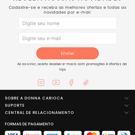
Cadastre-se e receba as melhores ofertas e todas as
novidades por e-mail.
Enviar
Ao assinar, aceito receber e-mails com promoções e ofertas da
loja.
SOBRE A DONNA CARIOCA
Quem somos
SUPORTE
Central de ajuda
CENTRAL DE RELACIONAMENTO
Imprensa
Entre em contato
FORMAS DE PAGAMENTO
LOCALIZAÇÃO
Trabalhe conosco
Troca e Devolução
Rua Arídio da rosa pinheiro, SN Área B1 - Galpões 1, 2, 3, 4 e 5