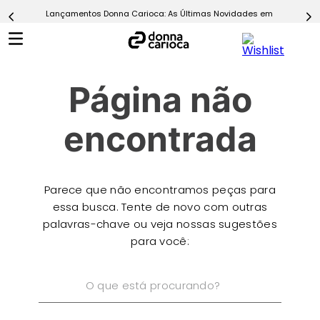
Lançamentos Donna Carioca: As Últimas Novidades em Moda Fitn
5
º
Calça
6
º
Epic Vermelho
7
º
Conjunto
Página não
8
º
Macaquinho
9
º
Challenge Azul
encontrada
10
º
Ultimate Rosa
Parece que não encontramos peças para
essa busca. Tente de novo com outras
palavras-chave ou veja nossas sugestões
para você:
O que está procurando?