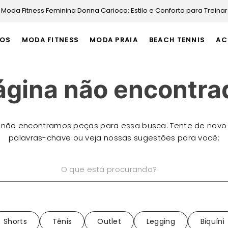
Moda Fitness Feminina Donna Carioca: Estilo e Conforto para Treinar
OS
MODA FITNESS
MODA PRAIA
BEACH TENNIS
AC
ágina não encontra
 não encontramos peças para essa busca. Tente de novo
palavras-chave ou veja nossas sugestões para você:
está procurando?
Shorts
Tênis
Outlet
Legging
Biquíni