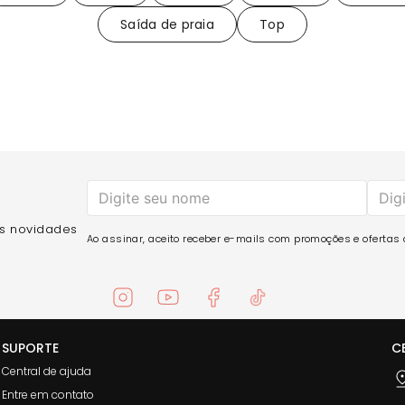
Saída de praia
Top
as novidades
Ao assinar, aceito receber e-mails com promoções e ofertas d
SUPORTE
C
Central de ajuda
Entre em contato