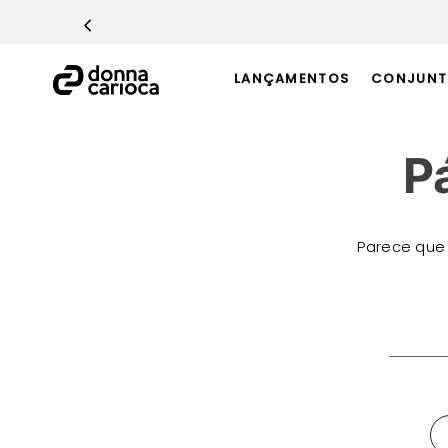
TERMOS MAIS BUSCADOS
1
º
Macacão
LANÇAMENTOS
CONJUNT
2
º
Casaco
3
º
Top
P
4
º
Calça
5
º
Short
6
º
Epic Vermelho
Parece que
7
º
Conjunto
8
º
Challenge Azul
O que 
9
º
Ultimate Rosa
10
º
Macaquinho