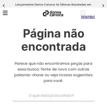
Lançamentos Donna Carioca: As Últimas Novidades em Moda Fitn
5
º
Calça
6
º
Conjunto
7
º
Challenge Azul
Página não
8
º
Epic Vermelho
9
º
Ultimate Rosa
encontrada
10
º
Macaquinho
Parece que não encontramos peças para
essa busca. Tente de novo com outras
palavras-chave ou veja nossas sugestões
para você:
O que está procurando?