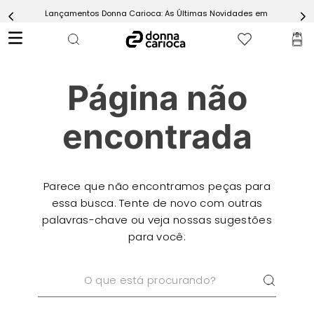
Lançamentos Donna Carioca: As Últimas Novidades em Moda Fitn
5
º
Calça
6
º
Conjunto
7
º
Challenge Azul
Página não
8
º
Epic Vermelho
9
º
Ultimate Rosa
encontrada
10
º
Macaquinho
Parece que não encontramos peças para
essa busca. Tente de novo com outras
palavras-chave ou veja nossas sugestões
para você:
O que está procurando?