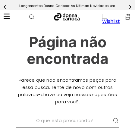
Lançamentos Donna Carioca: As Últimas Novidades em Moda Fitn
5
º
Calça
6
º
Epic Vermelho
7
º
Conjunto
Página não
8
º
Macaquinho
9
º
Ultimate Rosa
encontrada
10
º
Challenge Azul
Parece que não encontramos peças para
essa busca. Tente de novo com outras
palavras-chave ou veja nossas sugestões
para você:
O que está procurando?