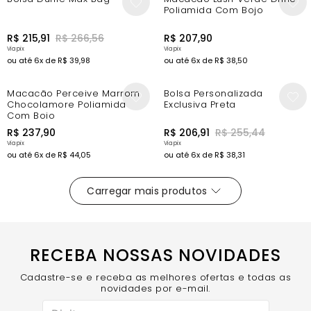
Poliamida Com Bojo
R$
215
,
91
R$
266
,
56
R$
207
,
90
ou até
6
x de
R$
39
,
98
ou até
6
x de
R$
38
,
50
New In
-10%
Macacão Perceive Marrom
Bolsa Personalizada
Chocolamore Poliamida
Exclusiva Preta
Com Bojo
R$
237
,
90
R$
206
,
91
R$
255
,
44
ou até
6
x de
R$
44
,
05
ou até
6
x de
R$
38
,
31
RECEBA NOSSAS NOVIDADES
Cadastre-se e receba as melhores ofertas e todas as
novidades por e-mail.