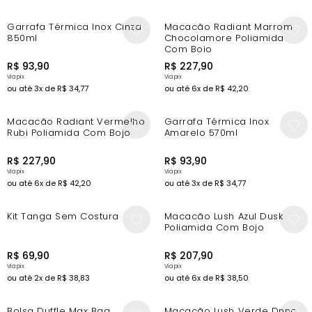
New In
New In
Garrafa Térmica Inox Cinza
Macacão Radiant Marrom
850ml
Chocolamore Poliamida
Com Bojo
R$
93
,
90
R$
227
,
90
ou até
3
x de
R$
34
,
77
ou até
6
x de
R$
42
,
20
New In
New In
Macacão Radiant Vermelho
Garrafa Térmica Inox
Rubi Poliamida Com Bojo
Amarelo 570ml
R$
227
,
90
R$
93
,
90
ou até
6
x de
R$
42
,
20
ou até
3
x de
R$
34
,
77
New In
New In
Kit Tanga Sem Costura
Macacão Lush Azul Dusk
Poliamida Com Bojo
R$
69
,
90
R$
207
,
90
ou até
2
x de
R$
38
,
83
ou até
6
x de
R$
38
,
50
-10%
New In
Bolsa Duffle Max Bag
Macacão Lush Verde Dnnc