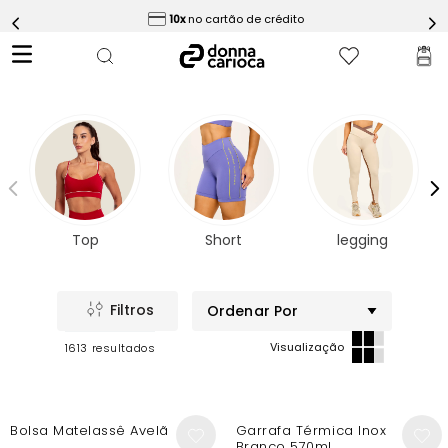
ess
10x
no cartão de crédito
5
º
Calça
6
º
Epic Vermelho
7
º
Conjunto
8
º
Macaquinho
9
º
Challenge Azul
10
º
Ultimate Rosa
Top
Short
legging
Ordenar Por
1613
-10%
New In
Bolsa Matelassê Avelã
Garrafa Térmica Inox
Branco 570ml