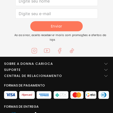
Enviar
Ao assinar, aceito receber e-mails com promoções e ofertas da
loja.
SOBRE A DONNA CARIOCA
Quem somos
SUPORTE
Central de ajuda
CENTRAL DE RELACIONAMENTO
Imprensa
Entre em contato
FORMAS DE PAGAMENTO
LOCALIZAÇÃO
Trabalhe conosco
Troca e Devolução
Rua Arídio da rosa pinheiro, SN Área B1 - Galpões 1, 2, 3, 4 e 5
Seja um fornecedor
Conselheiro Paulino, Nova Friburgo - RJ - CEP: 28633-789
Política de privacidade
Termos de uso
Atendimento
FORMAS DE ENTREGA
Blog