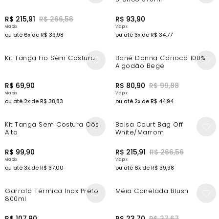
R$
215
,
91
R$
266
,
56
R$
93
,
90
ou até
6
x de
R$
39
,
98
ou até
3
x de
R$
34
,
77
New In
-10%
Kit Tanga Fio Sem Costura
Boné Donna Carioca 100%
Algodão Bege
R$
69
,
90
R$
80
,
90
R$
99
,
88
ou até
2
x de
R$
38
,
83
ou até
2
x de
R$
44
,
94
New In
-10%
Kit Tanga Sem Costura Cós
Bolsa Court Bag Off
Alto
White/Marrom
R$
99
,
90
R$
215
,
91
R$
266
,
56
ou até
3
x de
R$
37
,
00
ou até
6
x de
R$
39
,
98
New In
-5%
Garrafa Térmica Inox Preto
Meia Canelada Blush
800ml
R$
107
,
90
R$
23
,
70
R$
27
,
67