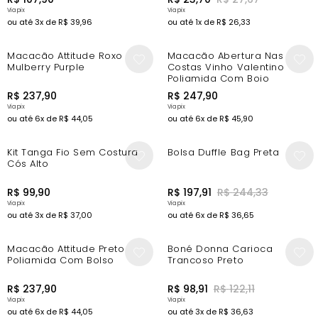
ou até
3
x de
R$
39
,
96
ou até
1
x de
R$
26
,
33
New In
New In
Macacão Attitude Roxo
Macacão Abertura Nas
Mulberry Purple
Costas Vinho Valentino
Poliamida Com Bojo
R$
237
,
90
R$
247
,
90
ou até
6
x de
R$
44
,
05
ou até
6
x de
R$
45
,
90
New In
-10%
Kit Tanga Fio Sem Costura
Bolsa Duffle Bag Preta
Cós Alto
R$
99
,
90
R$
197
,
91
R$
244
,
33
ou até
3
x de
R$
37
,
00
ou até
6
x de
R$
36
,
65
New In
-10%
Macacão Attitude Preto
Boné Donna Carioca
Poliamida Com Bolso
Trancoso Preto
R$
237
,
90
R$
98
,
91
R$
122
,
11
ou até
6
x de
R$
44
,
05
ou até
3
x de
R$
36
,
63