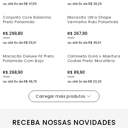
ou até
6
x de
R$
47
,
55
ou até
6
x de
R$
38
,
29
Conjunto Core Bailarina
Macacão Ultra Shape
Preto Poliamida
Vermelho Rubi Poliamida
R$
299
,
80
R$
267
,
90
ou até
6
x de
R$
55
,
51
ou até
6
x de
R$
49
,
61
Macacão Deluxe Fit Preto
Camiseta Gola v Abertura
Poliamida Com Bojo
Costas Preto Microfibra
R$
268
,
90
R$
89
,
90
ou até
6
x de
R$
49
,
79
ou até
3
x de
R$
33
,
29
RECEBA NOSSAS NOVIDADES