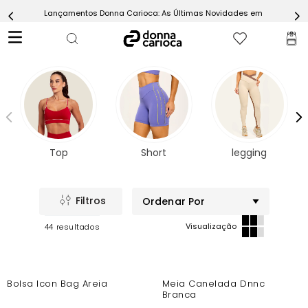
Lançamentos Donna Carioca: As Últimas Novidades em Moda Fitn
5
º
Calça
6
º
Epic Vermelho
7
º
Conjunto
8
º
Macaquinho
9
º
Challenge Azul
10
º
Ultimate Rosa
Top
Short
legging
Ordenar Por
44
-10%
-5%
Bolsa Icon Bag Areia
Meia Canelada Dnnc
Branca