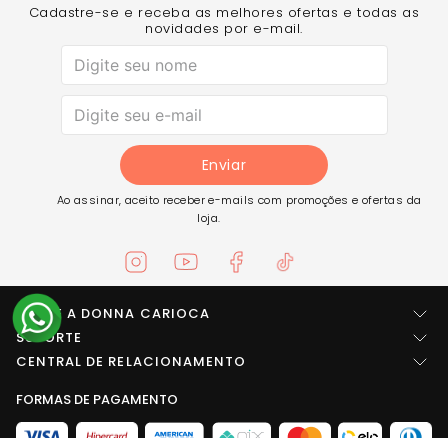
Cadastre-se e receba as melhores ofertas e todas as
novidades por e-mail.
Enviar
Ao assinar, aceito receber e-mails com promoções e ofertas da
loja.
SOBRE A DONNA CARIOCA
Quem somos
SUPORTE
Central de ajuda
CENTRAL DE RELACIONAMENTO
Imprensa
Entre em contato
FORMAS DE PAGAMENTO
LOCALIZAÇÃO
Trabalhe conosco
Troca e Devolução
Rua Arídio da rosa pinheiro, SN Área B1 - Galpões 1, 2, 3, 4 e 5
Seja um fornecedor