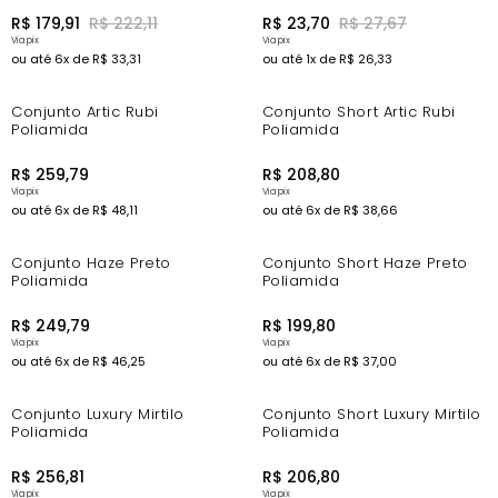
R$
179
,
91
R$
222
,
11
R$
23
,
70
R$
27
,
67
ou até
6
x de
R$
33
,
31
ou até
1
x de
R$
26
,
33
Conjunto Artic Rubi
Conjunto Short Artic Rubi
Poliamida
Poliamida
R$
259
,
79
R$
208
,
80
ou até
6
x de
R$
48
,
11
ou até
6
x de
R$
38
,
66
Conjunto Haze Preto
Conjunto Short Haze Preto
Poliamida
Poliamida
R$
249
,
79
R$
199
,
80
ou até
6
x de
R$
46
,
25
ou até
6
x de
R$
37
,
00
Conjunto Luxury Mirtilo
Conjunto Short Luxury Mirtilo
Poliamida
Poliamida
R$
256
,
81
R$
206
,
80