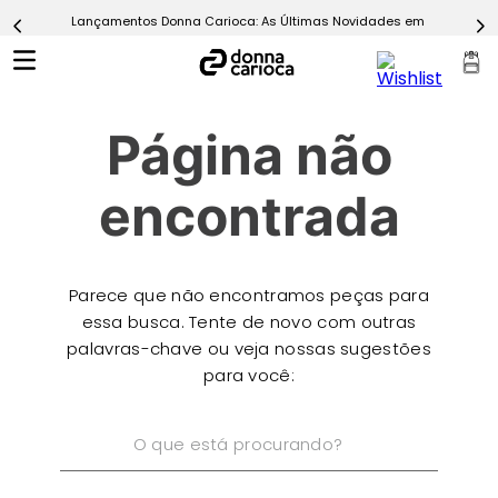
Lançamentos Donna Carioca: As Últimas Novidades em Moda Fitn
5
º
Calça
6
º
Epic Vermelho
7
º
Conjunto
Página não
8
º
Macaquinho
9
º
Challenge Azul
encontrada
10
º
Ultimate Rosa
Parece que não encontramos peças para
essa busca. Tente de novo com outras
palavras-chave ou veja nossas sugestões
para você:
O que está procurando?