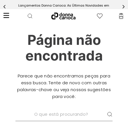
Lançamentos Donna Carioca: As Últimas Novidades em Moda Fitn
5
º
Calça
6
º
Epic Vermelho
7
º
Conjunto
Página não
8
º
Macaquinho
9
º
Challenge Azul
encontrada
10
º
Ultimate Rosa
Parece que não encontramos peças para
essa busca. Tente de novo com outras
palavras-chave ou veja nossas sugestões
para você:
O que está procurando?