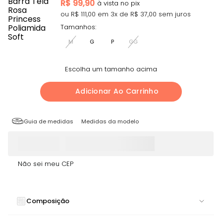
R$
99,90
ou R$
111,00
em
3
x de R$
37,00
sem juros
Tamanhos:
M
G
P
GG
Escolha um tamanho acima
Adicionar Ao Carrinho
Guia de medidas
Medidas da modelo
Não sei meu CEP
Composição
90% Poliamida, 10% Elastano