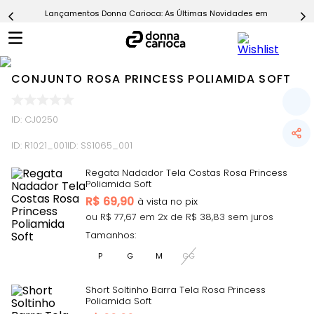
Lançamentos Donna Carioca: As Últimas Novidades em Moda Fitn
5
º
Calça
6
º
Epic Vermelho
7
º
Conjunto
CONJUNTO ROSA PRINCESS POLIAMIDA SOFT
8
º
Macaquinho
9
º
Ultimate Rosa
ID
:
CJ0250
10
º
Challenge Azul
ID:
R1021_001
ID:
SS1065_001
Regata Nadador Tela Costas Rosa Princess
Poliamida Soft
R$
69,90
ou R$
77,67
em
2
x de R$
38,83
sem juros
Tamanhos:
P
G
M
GG
Short Soltinho Barra Tela Rosa Princess
Poliamida Soft