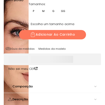
Tamanhos:
P
M
G
GG
Escolha um tamanho acima
Adicionar Ao Carrinho
Guia de medidas
Medidas da modelo
Não sei meu CEP
Composição
84% POLIAMIDA 16% ELASTANO
Descrição