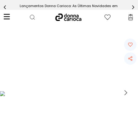
Lançamentos Donna Carioca: As Últimas Novidades em Moda Fitn
5
º
Calça
6
º
Epic Vermelho
7
º
Conjunto
8
º
Macaquinho
9
º
Ultimate Rosa
10
º
Challenge Azul