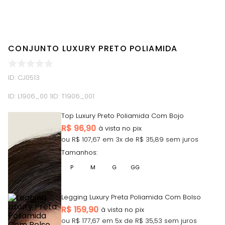
CONJUNTO LUXURY PRETO POLIAMIDA
ID
:
CJ0513
ID:
L1906_00 1
ID:
T1906_001
Top Luxury Preto Poliamida Com Bojo
R$
96,90
ou R$
107,67
em
3
x de R$
35,89
sem juros
Tamanhos:
P
M
G
GG
Legging Luxury Preta Poliamida Com Bolso
R$
159,90
ou R$
177,67
em
5
x de R$
35,53
sem juros