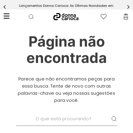
Lançamentos Donna Carioca: As Últimas Novidades em Moda Fitn
5
º
Calça
6
º
Epic Vermelho
7
º
Conjunto
Página não
8
º
Macaquinho
9
º
Challenge Azul
encontrada
10
º
Ultimate Rosa
Parece que não encontramos peças para
essa busca. Tente de novo com outras
palavras-chave ou veja nossas sugestões
para você:
O que está procurando?