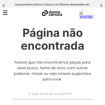
Lançamentos Donna Carioca: As Últimas Novidades em Moda Fitn
5
º
Calça
6
º
Conjunto
7
º
Challenge Azul
Página não
8
º
Epic Vermelho
9
º
Ultimate Rosa
encontrada
10
º
Macaquinho
Parece que não encontramos peças para
essa busca. Tente de novo com outras
palavras-chave ou veja nossas sugestões
para você:
O que está procurando?