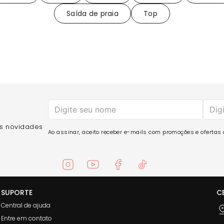
Saída de praia
Top
as novidades
Ao assinar, aceito receber e-mails com promoções e ofertas d
SUPORTE
C
Central de ajuda
Entre em contato