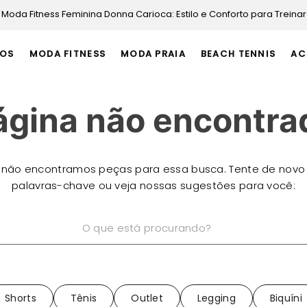
Moda Fitness Feminina Donna Carioca: Estilo e Conforto para Treinar
OS
MODA FITNESS
MODA PRAIA
BEACH TENNIS
AC
ágina não encontra
 não encontramos peças para essa busca. Tente de novo
palavras-chave ou veja nossas sugestões para você:
está procurando?
Shorts
Tênis
Outlet
Legging
Biquíni