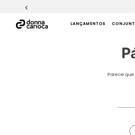
TERMOS MAIS BUSCADOS
1
º
Macacão
LANÇAMENTOS
CONJUNT
2
º
Casaco
3
º
Top
P
4
º
Calça
5
º
Short
6
º
Epic Vermelho
Parece que
7
º
Conjunto
8
º
Challenge Azul
O que 
9
º
Ultimate Rosa
10
º
Macaquinho