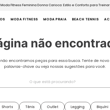
Moda Fitness Feminina Donna Carioca: Estilo e Conforto para Treinar
OS
MODA FITNESS
MODA PRAIA
BEACH TENNIS
AC
ágina não encontra
 não encontramos peças para essa busca. Tente de novo
palavras-chave ou veja nossas sugestões para você:
está procurando?
Shorts
Tênis
Outlet
Legging
Biquíni