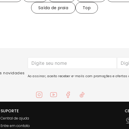
Saída de praia
Top
as novidades
Ao assinar, aceito receber e-mails com promoções e ofertas d
SUPORTE
C
Central de ajuda
Entre em contato