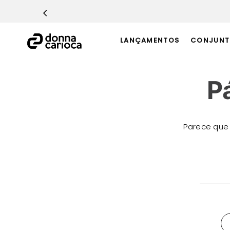
TERMOS MAIS BUSCADOS
1
º
Macacão
LANÇAMENTOS
CONJUNT
2
º
Casaco
3
º
Top
P
4
º
Calça
5
º
Short
6
º
Epic Vermelho
Parece que
7
º
Conjunto
8
º
Challenge Azul
O que 
9
º
Ultimate Rosa
10
º
Macaquinho