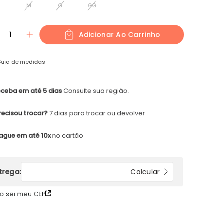
M
G
GG
1
Adicionar Ao Carrinho
uia de medidas
ceba em até 5 dias
Consulte sua região.
recisou trocar?
7 dias para trocar ou devolver
ague em até 10x
no cartão
o sei meu CEP