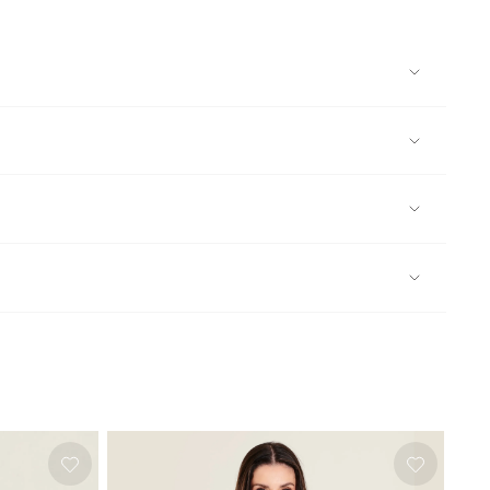
ro e/ou não vaporizar Não limpar a seco Limpeza a
 a dia. Fácil de combinar, ela adiciona um toque de energia