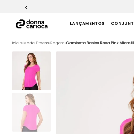
TERMOS MAIS BUSCADOS
1
º
Macacão
LANÇAMENTOS
CONJUNT
2
º
Casaco
3
º
Top
Moda Fitness
Regata
Camiseta Basics Rosa Pink Microfi
4
º
Short
5
º
Calça
6
º
Epic Vermelho
7
º
Conjunto
8
º
Macaquinho
9
º
Challenge Azul
10
º
Ultimate Rosa