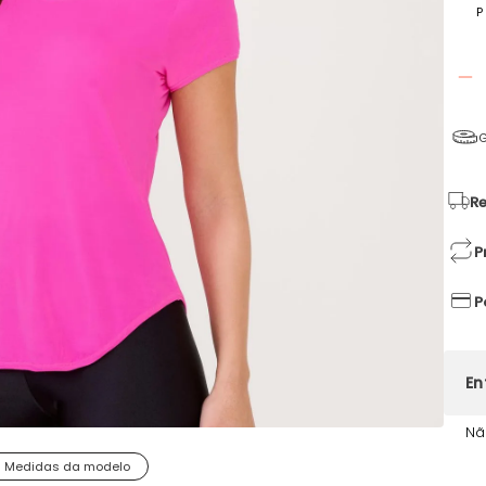
P
G
Re
P
P
Nã
Medidas da modelo