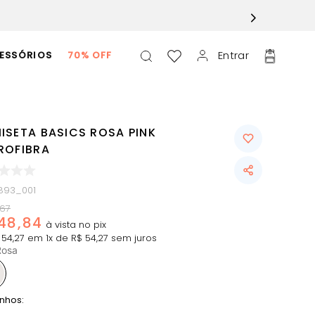
Entrar
ESSÓRIOS
70% OFF
ISETA BASICS ROSA PINK
ROFIBRA
893_001
67
48
,
84
54
,
27
em
1
x de
R$
54
,
27
sem juros
Rosa
nhos: