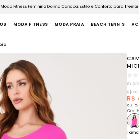
Moda Fitness Feminina Donna Carioca: Estilo e Conforto para Treinar
OS
MODA FITNESS
MODA PRAIA
BEACH TENNIS
AC
bra
CAM
MIC
ID
:
R0
R$
97
,
R$
ou
R$
Cor
:
Tama