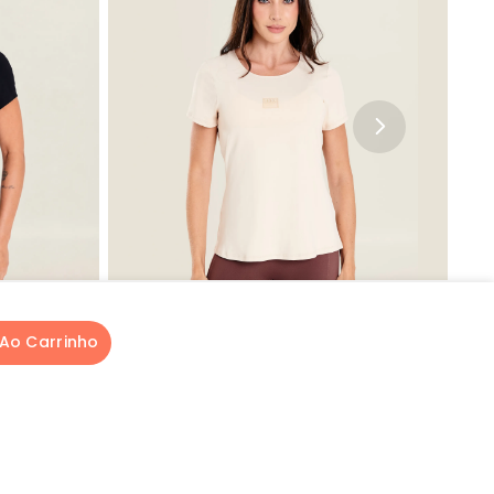
loridas para um visual mais ousado e energético.
Redonda
Camiseta Basics Gola Redonda
 Ao Carrinho
Creme Microfibra
R$ 99,89
Ou
3
x de
R$ 33,29
sem juros
Produto adicionado ao carrinho!