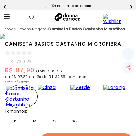
ess
10x
no cartão de crédito
5
º
Short
6
º
Epic Vermelho
Moda Fitness
7
º
Regata
Camiseta Basics Castanho Microfibra
Conjunto
8
º
Challenge Azul
CAMISETA BASICS CASTANHO MICROFIBRA
9
º
Ultimate Rosa
10
º
Macaquinho
ID
:
R1073_023
R$
87
,
90
ou
R$
97
,
67
em
3
x de
R$
32
,
55
sem juros
Cor
:
Marrom
Slide 1 of 15
Tamanhos:
P
M
G
GG