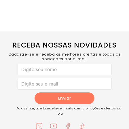
Barra Arredondada - Charme especial que
adiciona feminilidade à peça
Estampa Emborrachada Personalizada - Detalhe
exclusivo na altura da gola nas costas
Design Atemporal - Estilo que transmite vitalidade e
frescor
COMPRE AGORA
- A camiseta que combina com tudo e
destaca seu estilo único!
RECEBA NOSSAS NOVIDADES
Cadastre-se e receba as melhores ofertas e todas as
novidades por e-mail.
Enviar
Ao assinar, aceito receber e-mails com promoções e ofertas da
loja.