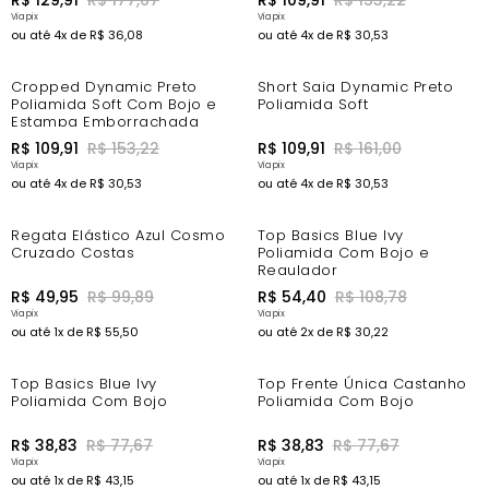
R$
129
,
91
R$
177
,
67
R$
109
,
91
R$
153
,
22
ou até
4
x de
R$
36
,
08
ou até
4
x de
R$
30
,
53
-20%
-24%
Cropped Dynamic Preto
Short Saia Dynamic Preto
Poliamida Soft Com Bojo e
Poliamida Soft
Estampa Emborrachada
R$
109
,
91
R$
153
,
22
R$
109
,
91
R$
161
,
00
ou até
4
x de
R$
30
,
53
ou até
4
x de
R$
30
,
53
-44%
-44%
Regata Elástico Azul Cosmo
Top Basics Blue Ivy
Cruzado Costas
Poliamida Com Bojo e
Regulador
R$
49
,
95
R$
99
,
89
R$
54
,
40
R$
108
,
78
ou até
1
x de
R$
55
,
50
ou até
2
x de
R$
30
,
22
-44%
-44%
Top Basics Blue Ivy
Top Frente Única Castanho
Poliamida Com Bojo
Poliamida Com Bojo
R$
38
,
83
R$
77
,
67
R$
38
,
83
R$
77
,
67
ou até
1
x de
R$
43
,
15
ou até
1
x de
R$
43
,
15