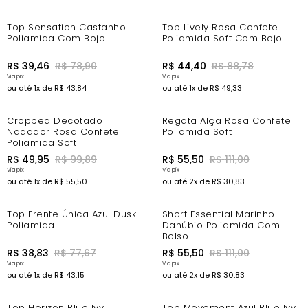
-44%
-44%
Top Sensation Castanho
Top Lively Rosa Confete
Poliamida Com Bojo
Poliamida Soft Com Bojo
R$
39
,
46
R$
78
,
90
R$
44
,
40
R$
88
,
78
ou até
1
x de
R$
43
,
84
ou até
1
x de
R$
49
,
33
-44%
-44%
Cropped Decotado
Regata Alça Rosa Confete
Nadador Rosa Confete
Poliamida Soft
Poliamida Soft
R$
49
,
95
R$
99
,
89
R$
55
,
50
R$
111
,
00
ou até
1
x de
R$
55
,
50
ou até
2
x de
R$
30
,
83
-44%
-44%
Top Frente Única Azul Dusk
Short Essential Marinho
Poliamida
Danúbio Poliamida Com
Bolso
R$
38
,
83
R$
77
,
67
R$
55
,
50
R$
111
,
00
ou até
1
x de
R$
43
,
15
ou até
2
x de
R$
30
,
83
-44%
-44%
Top Horizon Blue Ivy
Top Movement Azul Blue Ivy