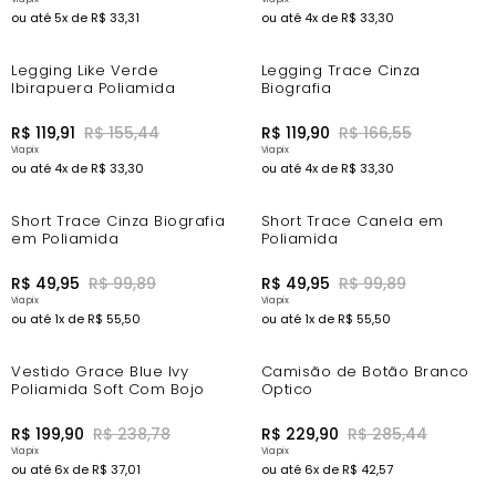
ou até
5
x de
R$
33
,
31
ou até
4
x de
R$
33
,
30
-14%
-20%
Legging Like Verde
Legging Trace Cinza
Ibirapuera Poliamida
Biografia
R$
119
,
91
R$
155
,
44
R$
119
,
90
R$
166
,
55
ou até
4
x de
R$
33
,
30
ou até
4
x de
R$
33
,
30
-44%
-44%
Short Trace Cinza Biografia
Short Trace Canela em
em Poliamida
Poliamida
R$
49
,
95
R$
99
,
89
R$
49
,
95
R$
99
,
89
ou até
1
x de
R$
55
,
50
ou até
1
x de
R$
55
,
50
-7%
-11%
Vestido Grace Blue Ivy
Camisão de Botão Branco
Poliamida Soft Com Bojo
Optico
R$
199
,
90
R$
238
,
78
R$
229
,
90
R$
285
,
44
ou até
6
x de
R$
37
,
01
ou até
6
x de
R$
42
,
57