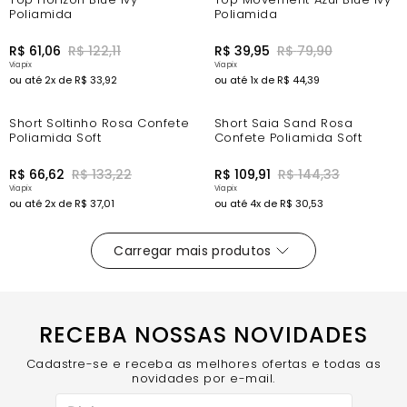
Poliamida
Poliamida
R$
61
,
06
R$
122
,
11
R$
39
,
95
R$
79
,
90
ou até
2
x de
R$
33
,
92
ou até
1
x de
R$
44
,
39
-44%
-15%
Short Soltinho Rosa Confete
Short Saia Sand Rosa
Poliamida Soft
Confete Poliamida Soft
R$
66
,
62
R$
133
,
22
R$
109
,
91
R$
144
,
33
ou até
2
x de
R$
37
,
01
ou até
4
x de
R$
30
,
53
RECEBA NOSSAS NOVIDADES
Cadastre-se e receba as melhores ofertas e todas as
novidades por e-mail.