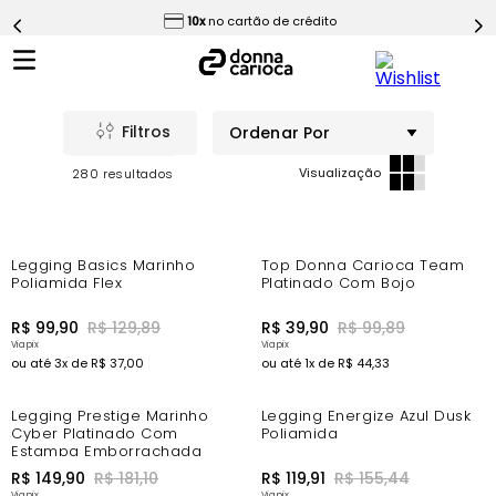
ess
10x
no cartão de crédito
5
º
Calça
6
º
Epic Vermelho
7
º
Conjunto
Ordenar Por
8
º
Macaquinho
280
9
º
Ultimate Rosa
10
º
Challenge Azul
-56%
Legging Basics Marinho
Top Donna Carioca Team
Poliamida Flex
Platinado Com Bojo
R$
99
,
90
R$
129
,
89
R$
39
,
90
R$
99
,
89
ou até
3
x de
R$
37
,
00
ou até
1
x de
R$
44
,
33
-8%
-14%
Legging Prestige Marinho
Legging Energize Azul Dusk
Cyber Platinado Com
Poliamida
Estampa Emborrachada
R$
149
,
90
R$
181
,
10
R$
119
,
91
R$
155
,
44