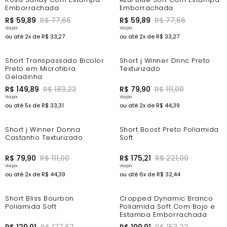
Emborrachada
Emborrachada
R$
59
,
89
R$
77
,
66
R$
59
,
89
R$
77
,
66
ou até
2
x de
R$
33
,
27
ou até
2
x de
R$
33
,
27
-9%
-20%
Short Transpassado Bicolor
Short j Winner Dnnc Preto
Preto em Microfibra
Texturizado
Geladinha
R$
149
,
89
R$
183
,
22
R$
79
,
90
R$
111
,
00
ou até
5
x de
R$
33
,
31
ou até
2
x de
R$
44
,
39
-20%
Short j Winner Donna
Short Boost Preto Poliamida
Castanho Texturizado
Soft
R$
79
,
90
R$
111
,
00
R$
175
,
21
R$
221
,
00
ou até
2
x de
R$
44
,
39
ou até
6
x de
R$
32
,
44
-19%
-20%
Short Bliss Bourbon
Cropped Dynamic Branco
Poliamida Soft
Poliamida Soft Com Bojo e
Estampa Emborrachada