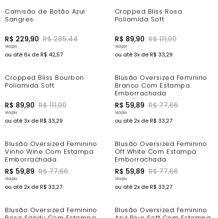
-11%
-10%
Camisão de Botão Azul
Cropped Bliss Rosa
Sangres
Poliamida Soft
R$
229
,
90
R$
285
,
44
R$
89
,
90
R$
111
,
00
ou até
6
x de
R$
42
,
57
ou até
3
x de
R$
33
,
29
-10%
-14%
Cropped Bliss Bourbon
Blusão Oversized Feminino
Poliamida Soft
Branco Com Estampa
Emborrachada
R$
89
,
90
R$
111
,
00
R$
59
,
89
R$
77
,
66
ou até
3
x de
R$
33
,
29
ou até
2
x de
R$
33
,
27
-14%
-14%
Blusão Oversized Feminino
Blusão Oversized Feminino
Vinho Wine Com Estampa
Off White Com Estampa
Emborrachada
Emborrachada
R$
59
,
89
R$
77
,
66
R$
59
,
89
R$
77
,
66
ou até
2
x de
R$
33
,
27
ou até
2
x de
R$
33
,
27
-14%
-14%
Blusão Oversized Feminino
Blusão Oversized Feminino
Rosa Sandy Com Estampa
Azul Blue Soft Com Estampa