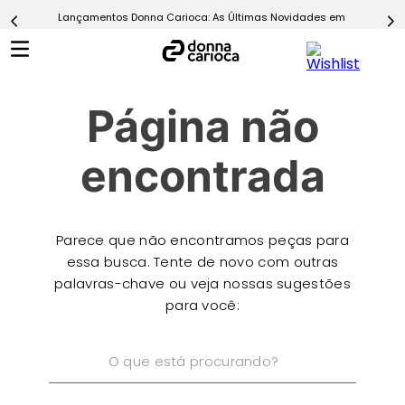
Lançamentos Donna Carioca: As Últimas Novidades em Moda Fitn
5
º
Calça
6
º
Macaquinho
7
º
Epic Vermelho
Página não
8
º
Conjunto
9
º
Challenge Azul
encontrada
10
º
Ultimate Rosa
Parece que não encontramos peças para
essa busca. Tente de novo com outras
palavras-chave ou veja nossas sugestões
para você:
O que está procurando?