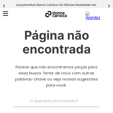
Lançamentos Donna Carioca: As Últimas Novidades em Moda Fitn
5
º
Short
6
º
Epic Vermelho
7
º
Conjunto
Página não
8
º
Challenge Azul
9
º
Ultimate Rosa
encontrada
10
º
Macaquinho
Parece que não encontramos peças para
essa busca. Tente de novo com outras
palavras-chave ou veja nossas sugestões
para você:
O que está procurando?