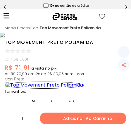
ess
10x
no cartão de crédito
5
º
Calça
6
º
Conjunto
Moda Fitness
7
º
Top
Top Movement Preto Poliamida
Challenge Azul
8
º
Epic Vermelho
TOP MOVEMENT PRETO POLIAMIDA
9
º
Ultimate Rosa
10
º
Macaquinho
ID
:
T1591_001
R$
71
,
91
ou
R$
79
,
90
em
2
x de
R$
39
,
95
sem juros
Cor
:
Preto
Tamanhos:
P
M
G
GG
1
Adicionar Ao Carrinho