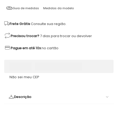
Guia de medidas
Medidas da modelo
Frete Grátis
Consulte sua região.
Precisou trocar?
7 dias para trocar ou devolver
Pague em até 10x
no cartão
Não sei meu CEP
Descrição
Garrafa Térmica Inox 570ml Rosa Claro | Elegância,
Funcionalidade e Praticidade