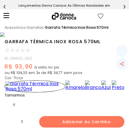
Lançamentos Donna Carioca: As Últimas Novidades em Moda Fitn
5
º
Short
6
º
Epic Vermelho
Acessórios
7
º
Garrafas
Garrafa Térmica Inox Rosa 570ml
Conjunto
8
º
Challenge Azul
GARRAFA TÉRMICA INOX ROSA 570ML
9
º
Ultimate Rosa
10
º
Macaquinho
ID
:
GR002_002
R$
93
,
90
ou
R$
104
,
33
em
3
x de
R$
34
,
77
sem juros
Cor
:
Rosa
Tamanhos:
U
1
Adicionar Ao Carrinho