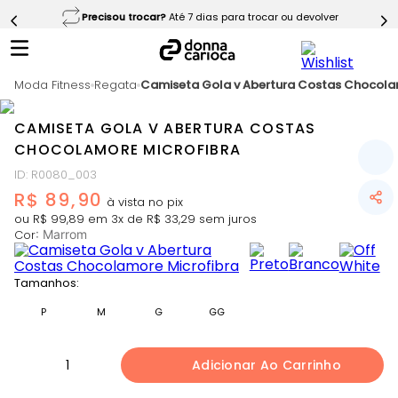
Precisou trocar?
Até 7 dias para trocar ou devolver
5
º
Short
6
º
Epic Vermelho
Moda Fitness
7
º
Regata
Camiseta Gola v Abertura Costas Chocola
Conjunto
8
º
Challenge Azul
CAMISETA GOLA V ABERTURA COSTAS
9
º
Ultimate Rosa
CHOCOLAMORE MICROFIBRA
ID
:
R0080_003
10
º
Macaquinho
R$
89
,
90
ou
R$
99
,
89
em
3
x de
R$
33
,
29
sem juros
Cor
:
Marrom
Tamanhos:
P
M
G
GG
1
Adicionar Ao Carrinho