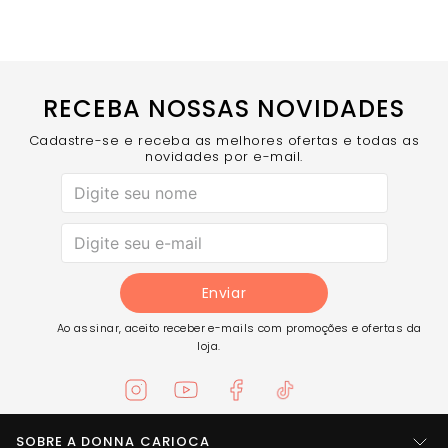
durante todo o uso.
Modelagem que Valoriza - Caimento perfeito que
realça suas curvas.
Conforto Absoluto - Tecido macio e agradável ao
vestir.
RECEBA NOSSAS NOVIDADES
Benefícios
Design único que se destaca
Cadastre-se e receba as melhores ofertas e todas as
Conforto com estilo moderno
novidades por e-mail.
Versatilidade para diferentes ocasiões
Qualidade e autenticidade Donna Carioca
COMPRE AGORA
a Camiseta Gola V Chocolamore e sinta
a combinação perfeita entre design, conforto e
elegância!
Enviar
Ao assinar, aceito receber e-mails com promoções e ofertas da
loja.
SOBRE A DONNA CARIOCA