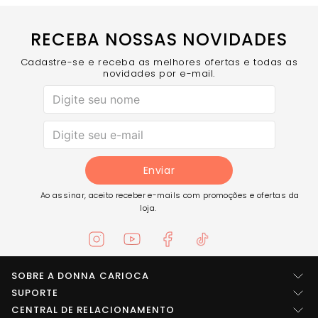
oferece mais cobertura e estilo.
Tag Donna Carioca em Alto Relevo - Detalhe
exclusivo que atesta a autenticidade e qualidade
RECEBA NOSSAS NOVIDADES
da marca.
Cor Azul - Tonalidade vibrante e cheia de energia
para destacar suas produções.
Cadastre-se e receba as melhores ofertas e todas as
novidades por e-mail.
COMPRE AGORA
- Eleve seu estilo fitness a um novo
patamar!
Enviar
Ao assinar, aceito receber e-mails com promoções e ofertas da
loja.
SOBRE A DONNA CARIOCA
Quem somos
SUPORTE
Central de ajuda
CENTRAL DE RELACIONAMENTO
Imprensa