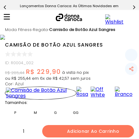
Lançamentos Donna Carioca: As Últimas Novidades em Moda Fitn
5
º
Short
6
º
Epic Vermelho
Moda Fitness
7
º
Regata
Camisão de Botão Azul Sangres
Conjunto
8
º
Challenge Azul
CAMISÃO DE BOTÃO AZUL SANGRES
9
º
Ultimate Rosa
10
º
Macaquinho
ID
:
R0004_002
R$
229
,
90
R$
285
,
44
ou
R$
255
,
44
em
6
x de
R$
42
,
57
sem juros
Cor
:
Azul
Tamanhos:
P
M
G
GG
1
Adicionar Ao Carrinho