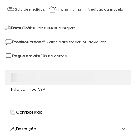
Guia de medidas
Medidas da modelo
Provador Virtual
Frete Grátis
Consulte sua região.
Precisou trocar?
7 dias para trocar ou devolver
Pague em até 10x
no cartão
Não sei meu CEP
Composição
80% POLIAMIDA 20% ELASTANO
Descrição