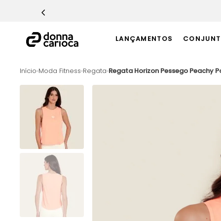
TERMOS MAIS BUSCADOS
1
º
Macacão
LANÇAMENTOS
CONJUNT
2
º
Casaco
3
º
Top
Moda Fitness
Regata
Regata Horizon Pessego Peachy P
4
º
Short
5
º
Calça
6
º
Conjunto
7
º
Challenge Azul
8
º
Epic Vermelho
9
º
Ultimate Rosa
10
º
Macaquinho