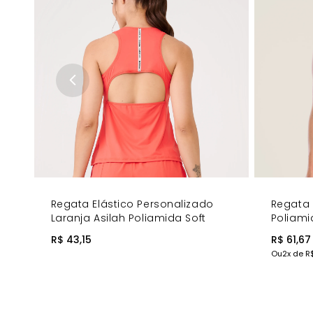
Estilo Cavado - Cavas amplas que garantem ventilaç
Gola Arredondada - Design clássico e atemporal.
Logo Donna Carioca - Detalhe exclusivo na parte supe
COMPRE AGORA
- Adicione leveza e estilo ao seu guarda-r
Regata Elástico Personalizado
Regata 
Laranja Asilah Poliamida Soft
Poliami
R$ 43,15
R$ 61,67
Ou
2
x de
R