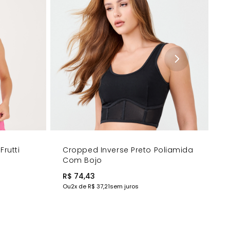
Frutti
Cropped Inverse Preto Poliamida
Com Bojo
R$ 74,43
Ou
2
x de
R$ 37,21
sem juros