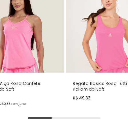
ão e conforto.
rior da frente.
oupa fitness!
Alça Rosa Confete
Regata Basics Rosa Tutti 
da Soft
Poliamida Soft
R$ 49,33
$ 30,83
sem juros