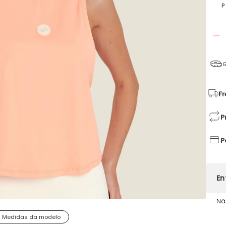
P
G
Fr
P
P
Nã
Medidas da modelo