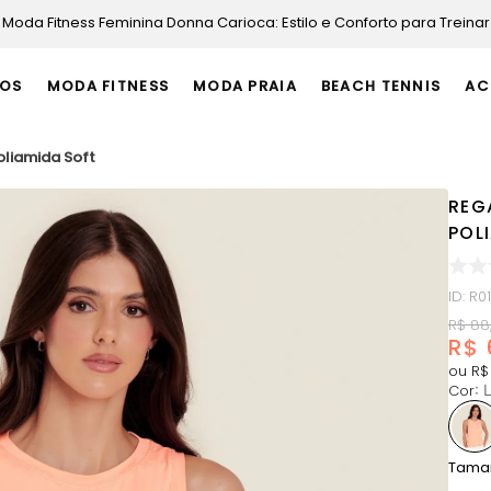
Moda Fitness Feminina Donna Carioca: Estilo e Conforto para Treinar
OS
MODA FITNESS
MODA PRAIA
BEACH TENNIS
AC
oliamida Soft
REG
POL
ID
:
R0
R$
88
R$
ou
R$
Cor
:
L
Tama