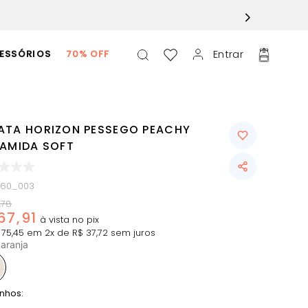
Entrar
ESSÓRIOS
70% OFF
ATA HORIZON PESSEGO PEACHY
IAMIDA SOFT
160_003
,
78
67
,
91
75
,
45
em
2
x de
R$
37
,
72
sem juros
aranja
nhos: