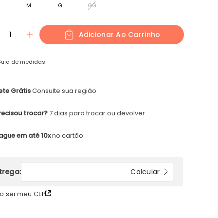
M
G
GG
1
Adicionar Ao Carrinho
uia de medidas
ete Grátis
Consulte sua região.
recisou trocar?
7 dias para trocar ou devolver
ague em até 10x
no cartão
o sei meu CEP