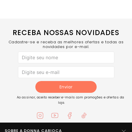
a peça e a identidade da marca.
Versatilidade – Ideal para treinos, caminhadas ou
momentos de lazer.
COMPRE AGORA
o Short Essential Roxo Mirtilo e
experimente a combinação perfeita de estilo, conforto e
funcionalidade.
RECEBA NOSSAS NOVIDADES
Cadastre-se e receba as melhores ofertas e todas as
novidades por e-mail.
Enviar
Ao assinar, aceito receber e-mails com promoções e ofertas da
loja.
SOBRE A DONNA CARIOCA