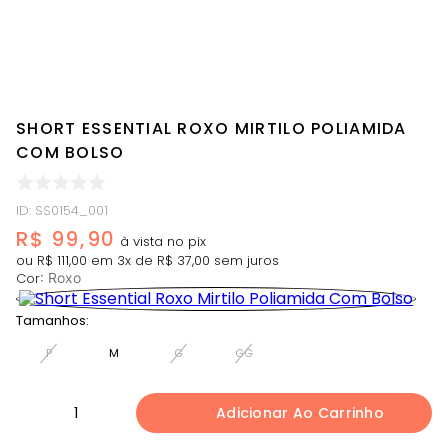
SHORT ESSENTIAL ROXO MIRTILO POLIAMIDA
COM BOLSO
ID
:
SS0154_001
R$
99
,
90
ou
R$
111
,
00
em
3
x de
R$
37
,
00
sem juros
Cor
:
Roxo
Tamanhos:
P
M
G
GG
1
Adicionar Ao Carrinho