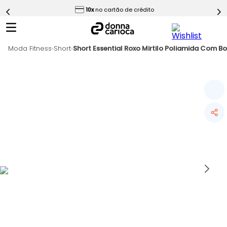
ess
10x
no cartão de crédito
5
º
Calça
6
º
Macaquinho
Moda Fitness
7
º
Short
Short Essential Roxo Mirtilo Poliamida Com Bo
Epic Vermelho
8
º
Conjunto
9
º
Challenge Azul
10
º
Ultimate Rosa