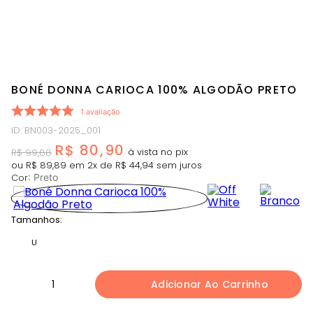
BONÉ DONNA CARIOCA 100% ALGODÃO PRETO
1
avaliação
ID
:
BN003-2025_001
R$
80
,
90
R$
99
,
88
ou
R$
89
,
89
em
2
x de
R$
44
,
94
sem juros
Cor
:
Preto
Tamanhos:
U
1
Adicionar Ao Carrinho