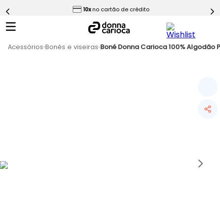
ess
10x
no cartão de crédito
5
º
Calça
6
º
Macaquinho
Acessórios
7
º
Bonés e viseiras
Boné Donna Carioca 100% Algodão P
Epic Vermelho
8
º
Conjunto
9
º
Challenge Azul
10
º
Ultimate Rosa