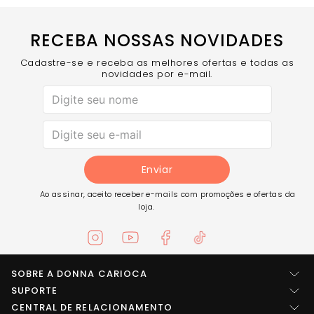
RECEBA NOSSAS NOVIDADES
Cadastre-se e receba as melhores ofertas e todas as
novidades por e-mail.
Enviar
Ao assinar, aceito receber e-mails com promoções e ofertas da
loja.
SOBRE A DONNA CARIOCA
Quem somos
SUPORTE
Central de ajuda
CENTRAL DE RELACIONAMENTO