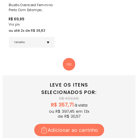
Ajuste com Fivela Metálica – Regulagem
personalizada e durável para melhor encaixe.
Blusão Oversized Feminino
Estrutura Firme com Aba Curva – Proteção eficaz
Preto Com Estampa
sem peso, mantendo o conforto.
Emborrachada
R$
69,89
Uso Versátil – Ideal para treinos ao ar livre,
Via pix
caminhadas e rotina diária.
ou até
2
x de R$
38,83
COMPRE AGORA
o Boné Donna Carioca 100% Algodão
Preto e finalize seu look com estilo, conforto e identidade.
LEVE OS ITENS
SELECIONADOS POR:
R$
432,98
R$
357,71
à vista
ou R$
397,45
em
13
x
de R$
30,57
Adicionar ao carrinho